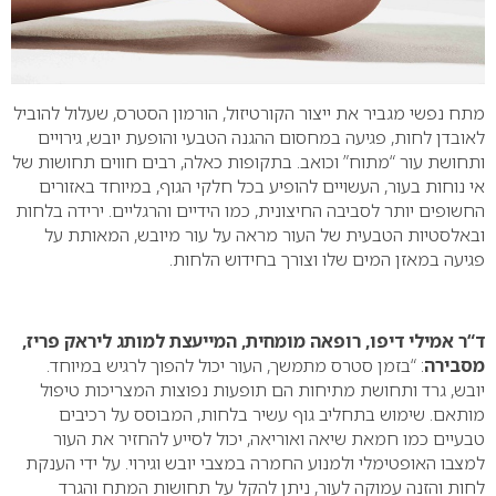
מתח נפשי מגביר את ייצור הקורטיזול, הורמון הסטרס, שעלול להוביל
לאובדן לחות, פגיעה במחסום ההגנה הטבעי והופעת יובש, גירויים
ותחושת עור “מתוח” וכואב. בתקופות כאלה, רבים חווים תחושות של
אי נוחות בעור, העשויים להופיע בכל חלקי הגוף, במיוחד באזורים
החשופים יותר לסביבה החיצונית, כמו הידיים והרגליים. ירידה בלחות
ובאלסטיות הטבעית של העור מראה על עור מיובש, המאותת על
פגיעה במאזן המים שלו וצורך בחידוש הלחות.
ד
“
ר אמילי דיפו
,
רופאה מומחית
,
המייעצת למותג ליראק פריז
,
מסבירה
: “בזמן סטרס מתמשך, העור יכול להפוך לרגיש במיוחד.
יובש, גרד ותחושת מתיחות הם תופעות נפוצות המצריכות טיפול
מותאם. שימוש בתחליב גוף עשיר בלחות, המבוסס על רכיבים
טבעיים כמו חמאת שיאה ואוריאה, יכול לסייע להחזיר את העור
למצבו האופטימלי ולמנוע החמרה במצבי יובש וגירוי. על ידי הענקת
לחות והזנה עמוקה לעור, ניתן להקל על תחושות המתח והגרד