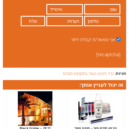
אני מאשר/ת קבלת דיוור
[recaptcha]
תגיות:
גרד ויובש בעור בתקופת סטרס
זה יכול לעניין אותך:
מבצע חודש מאי – סופט טאץ’
Black Friday – 28.11