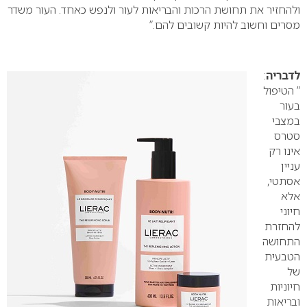
ולהחזיר את תחושת הרכות והבריאות לעור ולנפש כאחד. העור משדר
מסרים וחשוב להיות קשובים להם.”
לדבריה
:
” הטיפול
בעור
במצבי
סטרס
אינו רק
עניין
אסתטי,
אלא
חיוני
להחזרת
התחושה
הטבעית
של
חיוניות
ובריאות