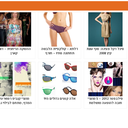
סיגל דקל מציגה: סוף עונת
דלתא – קולקציית הלבשה
ההשקה הריחנית – דונ
קיץ 2008
תחתונה סתיו – חורף
קארן
2008/9
סילבסטר 2012 – 5 מוצרי
אלה קטנים גדולים היו!
מוצרי קנביס רפואי על
חובה להופעה מושלמת
המדף, מתחם לבילוי גב
בקניון ועוד.