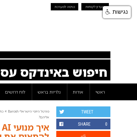
מועדון לקוחות
כניסה למערכת
נגישות
חיפוש באינדקס עס
ראשי
אודות
גלריות בראש
לוח דרושים
»
פורטל היופי הישראלי Barosh
כת
TWEET
אליהם?
0
SHARE
א
להתאים את ע