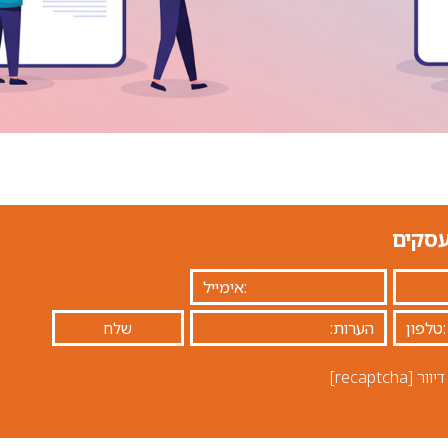
עסקים
יוור
[recaptcha]