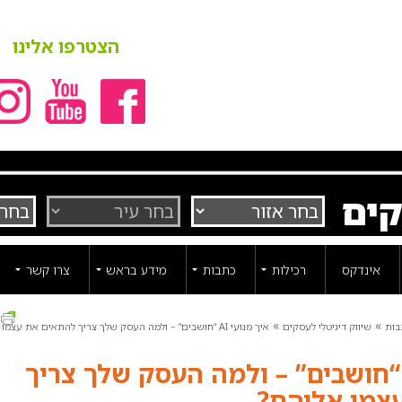
הצטרפו אלינו
קים
אינדקס
רכילות
כתבות
מידע בראש
צרו קשר
ה
»
»
בות
שיווק דיגיטלי לעסקים
איך מנועי AI “חושבים” – ולמה העסק שלך צריך להתאים את עצמו
יך מנועי AI “חושבים” – ולמה העסק שלך צריך
צמו אליהם?