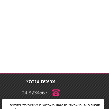
צריכים עזרה?
04-8234567
פורטל היופי הישראלי Barosh
משתמשים בעוגיות כדי להבטיח
info@barosh.co.il