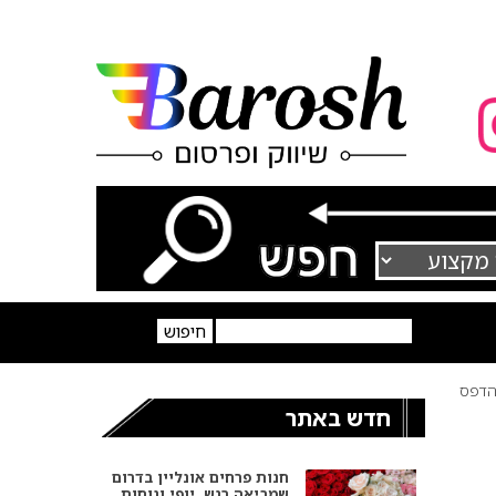
דפס
חדש באתר
חנות פרחים אונליין בדרום
שמביאה רגש, יופי ונוחות