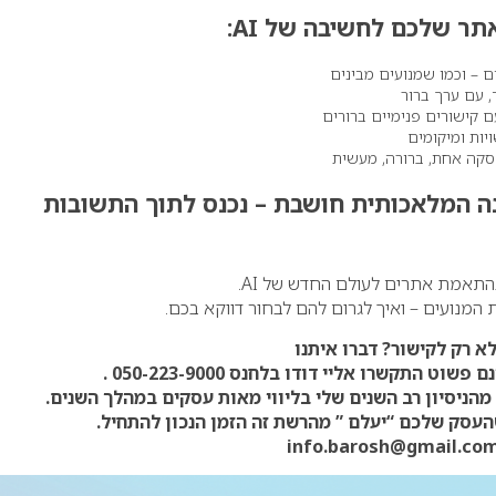
ר שלכם לחשיבה של AI:
 – וכמו שמנועים מבינים
, עם ערך ברור
ם קישורים פנימיים ברורים
יות ומיקומים
פסקה אחת, ברורה, מעשית
נה המלאכותית חושבת – נכנס לתוך התשובות
תאמת אתרים לעולם החדש של AI.
 המנועים – ואיך לגרום להם לבחור דווקא בכם.
א רק לקישור? דברו איתנו
נם פשוט התקשרו אליי דודו בלחנס
050-223-9000
.
 מהניסיון רב השנים שלי בליווי מאות עסקים במהלך השנים.
עסק שלכם “יעלם ” מהרשת זה הזמן הנכון להתחיל.
info.barosh@gmail.co