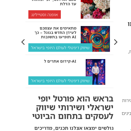
עד הדלת
אופנה וסטיילינג
ו
מתאימים את עצמכם
לעידן החדש בגוגל – כך
תופיעו בתשובות AI
שיווק דיגיטלי לעולם היופי בישראל
,
קידום אתרים ל‑AI
שיווק דיגיטלי לעולם היופי בישראל
איך מנועי AI “חושבים” –
בראש הוא פורטל יופי
ולמה העסק שלך צריך
ירות
להתאים את עצמו אליהם?
ישראלי ושירותי שיווק
עית, מבינים
לעסקים בתחום הביוטי
שיווק דיגיטלי לעסקים
קידום ל‑AI לעומת קידום
גולשים ימצאו אצלנו תכנים, מדריכים