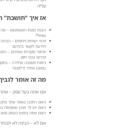
עליה.
אז איך “חושבת” ה
הבנת כוונת המשתמש – מה
שואל?
זיהוי ישויות ויחסים – הבינ
ויודעת לקשר ביניהם.
איתור מקורות אמינים – המע
קידום טכני חזק.
ניסוח תשובה אחידה – במקום
בסגנון אחיד ורלוונטי.
מה זה אומר לגביך
אם אתה בעל עסק – אתה 
האם התוכן באתר שלך נותן ת
האם יש לך תוכן שמנוסח בש
האם אתה נתפס כעסק סמכותי
אם לא – הבינה לא תבחר 