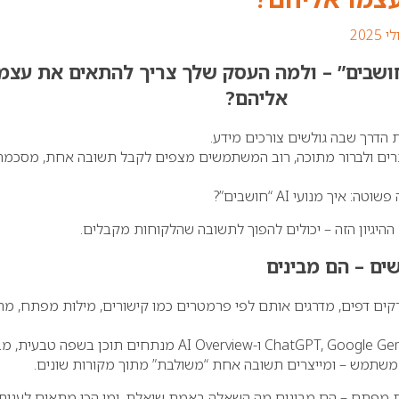
 מנועי AI “חושבים” – ולמה העסק שלך צריך להתאים את עצמ
אליהם?
הדרך שבה גולשים צורכים מידע.
ם ולברור מתוכה, רוב המשתמשים מצפים לקבל תשובה אחת, מסכמת
איך מנועי AI “חושבים”?
היגיון הזה – יכולים להפוך לתשובה שהלקוחות מקבלים.
קים דפים, מדרגים אותם לפי פרמטרים כמו קישורים, מילות מפתח, מה
לעומתם, מודלים כמו ChatGPT, Google Gemini ו-AI Overview מנתחים תוכן בשפה טב
ת משתמש – ומייצרים תשובה אחת “משולבת” מתוך מקורות שונים.
 מפתח – הם מבינים מה השאלה באמת שואלת, ומי הכי מתאים לענות