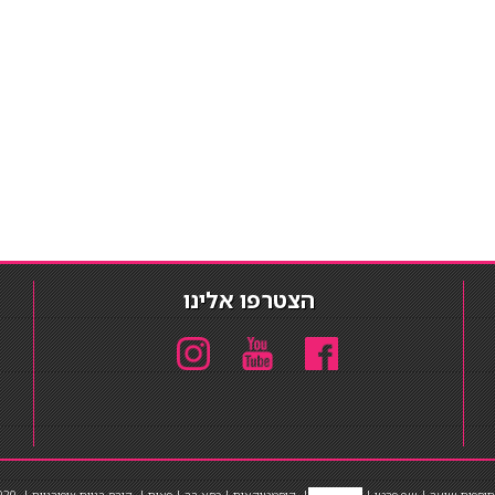
הצטרפו אלינו
תוספות שיער
|
שף פרטי
|
כ
סאות בר
|
קוסמטיקאית
|
כסא בר
|
פאות
|
קורס בניית ציפורניים
|
Powered by Barosh
020