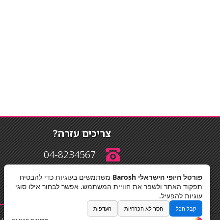
צריכים עזרה?
04-8234567
פורטל היופי הישראלי Barosh
משתמשים בעוגיות כדי להבטיח
info@barosh.co.il
תפקוד האתר ולשפר את חוויית המשתמש. אפשר לבחור אילו סוגי
עוגיות להפעיל.
קבל הכל
הסר לא הכרחיות
העדפות
החלקות שיער
|
תאורה לבית
|
פאות ותוספות שיער
|
נייל סטודיו
|