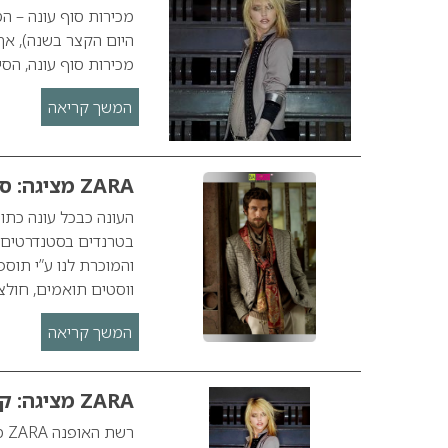
היום הקצר בשנה), אך
מכירות סוף עונה, הסי
המשך קריאה
ZARA מציגה: סתיו-חורף 2008/9
בטרנדים בסטנדרטים ג
והמוכרת לנו ע”י תוס
ווסטים תואמים, חול
המשך קריאה
ZARA מציגה: קולקציית סתיו חורף 2008/9