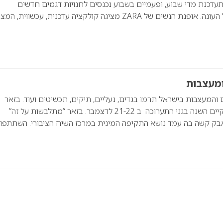
200 של ZARA מתעדכנת מדי שבוע, ופעמיים בשבוע נכנסים לחנויות דגמים חדשים
מהקולקציה לאורך כל העונה. אופנת הנשים של ZARA מציגה קולקציה עדכנית, עכשווית, ה
ומעצבות
ים והמעצבות בישראל תרמו בגדים, נעליים, תיקים, תכשיטים ועוד. בזאר
“מתלבשות על זה” יתקיים השנה בגני התערוכה ב 21-22 לדצמבר. בזאר “מתלבשות על זה”
ק קשה בה עמד נושא התקיפה המינית במרכז השיח הציבורי. השתתפו