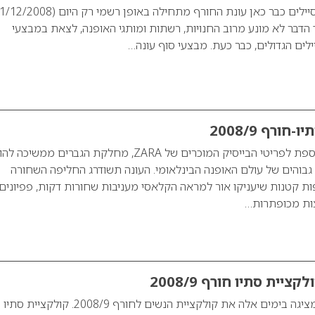
 הדבר לא מונע מרוב החנויות, רשתות ומותגי האופנה, לצאת במבצעי
ילים הגדולים, כבר כעת. מבצעי סוף עונה…
העונה כבכל עונה כתוספת לפריטי הבייסיק המוכרים של ZARA, מחלקת הגברים ממשיכ
בוהים של עולם האופנה הבינלאומי. העונה תשודרג החליפה השחורה
פות קטנות שיעניקו אור למראה הקלאסי מעניבות שחורות דקות, פפיונים,
צות מכופתרות…
רשת האופנה ZARA מציגה בימים אלה את קולקציית הנשים לחורף 2008/9.