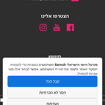
הצטרפו אלינו
חיפוש
חיפוש
פורטל היופי הישראלי Barosh
משתמשים בעוגיות כדי להבטיח
תפקוד האתר ולשפר את חוויית המשתמש. אפשר לבחור אילו סוגי
מדיניות פרטיות
עוגיות להפעיל.
קבל הכל
הסר לא הכרחיות
החלקות שיער
|
תאורה לבית
|
פאות ותוספות שיער
|
נייל סטודיו
|
תוספות שיער
|
שף פרטי
|
כ
סאות
העדפות
בר
|
קוסמטיקאית
|
כסא בר
|
פאות
|
קורס בניית ציפורניים
|
Powered by Barosh