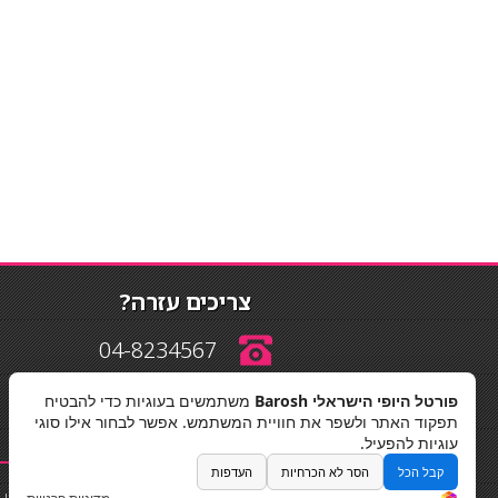
צריכים עזרה?
04-8234567
פורטל היופי הישראלי Barosh
משתמשים בעוגיות כדי להבטיח
info@barosh.co.il
תפקוד האתר ולשפר את חוויית המשתמש. אפשר לבחור אילו סוגי
עוגיות להפעיל.
קבל הכל
הסר לא הכרחיות
העדפות
החלקות שיער
|
תאורה לבית
|
פאות ותוספות שיער
|
נייל סטודיו
|