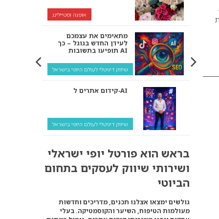
אופנה וסטיילינג
קת
מתאימים את עצמכם
לעידן החדש בגוגל – כך
תופיעו בתשובות AI
שיווק דיגיטלי לעולם היופי בישראל
קידום אתרים ל‑AI
שיווק דיגיטלי לעולם היופי בישראל
איך מנועי AI “חושבים” –
בראש הוא פורטל יופי ישראלי
ולמה העסק שלך צריך
להתאים את עצמו אליהם?
ושירותי שיווק לעסקים בתחום
שיווק דיגיטלי לעסקים
הביוטי
קידום ל‑AI לעומת קידום
גולשים ימצאו אצלנו תכנים, מדריכים וחדשות
רגיל: איפה הכסף נמצא
מעולמות הטיפוח, השיער והקוסמטיקה. בעלי
באמת?