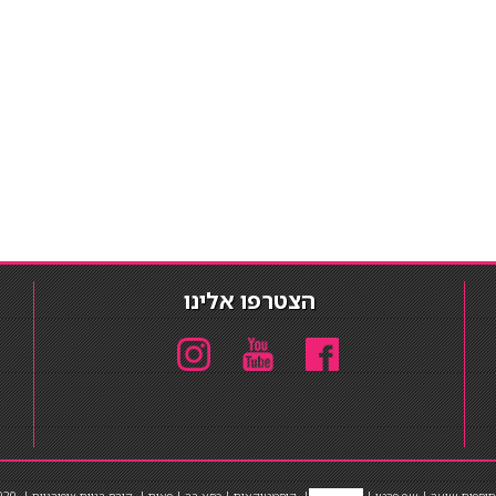
הצטרפו אלינו
תוספות שיער
|
שף פרטי
|
כ
סאות בר
|
קוסמטיקאית
|
כסא בר
|
פאות
|
קורס בניית ציפורניים
|
Powered by Barosh
020