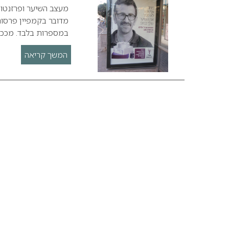
מעצב השיער ופרזנטור
במספרות בלבד. מככב
המשך קריאה