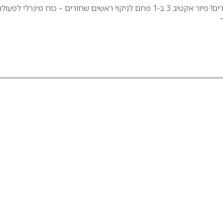
ביי ביי לראשים השחורים! פיור אקטיב 3 ב-1 פחם לניקוי ראשים שחורים – כוח מינרלי לפעול