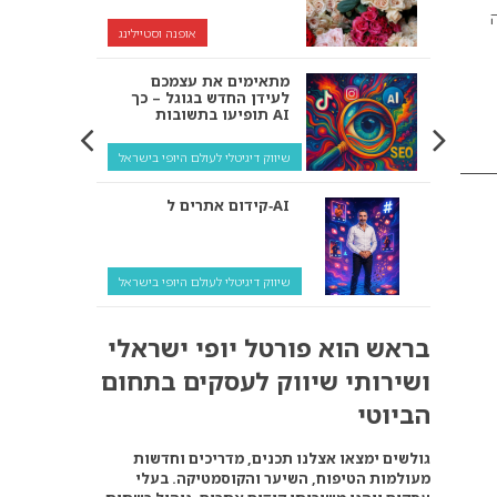
ה
אופנה וסטיילינג
מתאימים את עצמכם
לעידן החדש בגוגל – כך
תופיעו בתשובות AI
שיווק דיגיטלי לעולם היופי בישראל
קידום אתרים ל‑AI
שיווק דיגיטלי לעולם היופי בישראל
איך מנועי AI “חושבים” –
בראש הוא פורטל יופי ישראלי
ולמה העסק שלך צריך
להתאים את עצמו אליהם?
ושירותי שיווק לעסקים בתחום
שיווק דיגיטלי לעסקים
הביוטי
קידום ל‑AI לעומת קידום
גולשים ימצאו אצלנו תכנים, מדריכים וחדשות
רגיל: איפה הכסף נמצא
מעולמות הטיפוח, השיער והקוסמטיקה. בעלי
באמת?