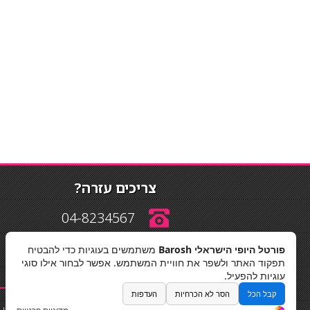
צריכים עזרה?
04-8234567
פורטל היופי הישראלי Barosh
משתמשים בעוגיות כדי להבטיח
info@barosh.co.il
תפקוד האתר ולשפר את חוויית המשתמש. אפשר לבחור אילו סוגי
עוגיות להפעיל.
קבל הכל
הסר לא הכרחיות
העדפות
החלקות שיער
|
תאורה לבית
|
פאות ותוספות שיער
|
נייל סטודיו
|