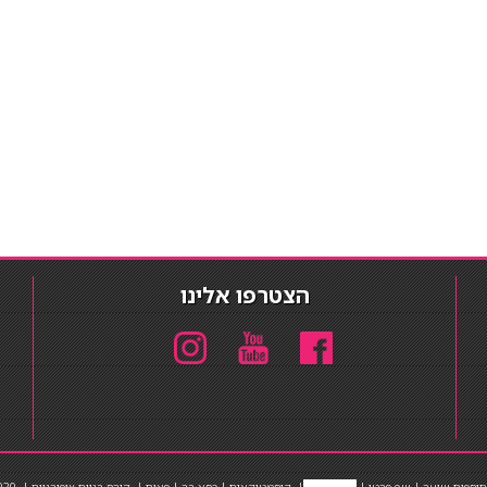
הצטרפו אלינו
תוספות שיער
|
שף פרטי
|
כ
סאות בר
|
קוסמטיקאית
|
כסא בר
|
פאות
|
קורס בניית ציפורניים
|
Powered by Barosh
020