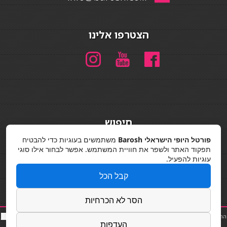
הצטרפו אלינו
חיפוש
חיפוש
פורטל היופי הישראלי Barosh
משתמשים בעוגיות כדי להבטיח
תפקוד האתר ולשפר את חוויית המשתמש. אפשר לבחור אילו סוגי
מדיניות פרטיות
עוגיות להפעיל.
קבל הכל
הסר לא הכרחיות
החלקות שיער
|
תאורה לבית
|
פאות ותוספות שיער
|
נייל סטודיו
|
תוספות שיער
|
שף פרטי
|
כ
סאות
העדפות
בר
|
קוסמטיקאית
|
כסא בר
|
פאות
|
קורס בניית ציפורניים
|
Powered by Barosh