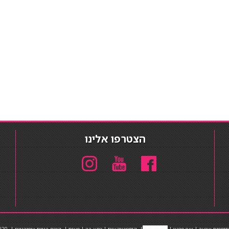
הצטרפו אלינו
תוספות שיער
|
שף פרטי
|
כ
סאות בר
|
קוסמטיקאית
|
כסא בר
|
פאות
|
קורס בניית ציפורניים
|
Powered by Barosh
020