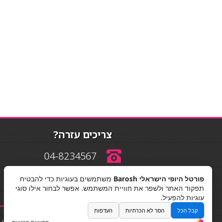
צריכים עזרה?
04-8234567
פורטל היופי הישראלי Barosh
משתמשים בעוגיות כדי להבטיח
info@barosh.co.il
תפקוד האתר ולשפר את חוויית המשתמש. אפשר לבחור אילו סוגי
עוגיות להפעיל.
קבל הכל
הסר לא הכרחיות
העדפות
החלקות שיער
|
תאורה לבית
|
פאות ותוספות שיער
|
נייל סטודיו
|