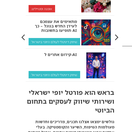
אופנה וסטיילינג
מתאימים את עצמכם
לעידן החדש בגוגל – כך
תופיעו בתשובות AI
שיווק דיגיטלי לעולם היופי בישראל
קידום אתרים ל‑AI
שיווק דיגיטלי לעולם היופי בישראל
איך מנועי AI “חושבים” –
בראש הוא פורטל יופי ישראלי
ולמה העסק שלך צריך
להתאים את עצמו אליהם?
ושירותי שיווק לעסקים בתחום
שיווק דיגיטלי לעסקים
הביוטי
קידום ל‑AI לעומת קידום
גולשים ימצאו אצלנו תכנים, מדריכים וחדשות
רגיל: איפה הכסף נמצא
מעולמות הטיפוח, השיער והקוסמטיקה. בעלי
באמת?