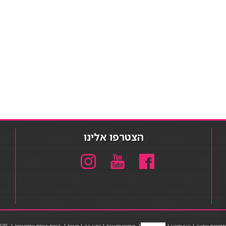
הצטרפו אלינו
תוספות שיער
|
שף פרטי
|
כ
סאות בר
|
קוסמטיקאית
|
כסא בר
|
פאות
|
קורס בניית ציפורניים
|
Powered by Barosh
020