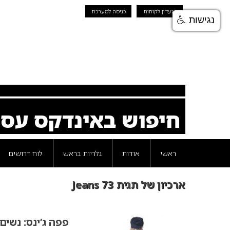
מועדון לקוחות
כניסה למערכת
נגישות
חיפוש באינדקס עס
ראשי
אודות
גלריות בראש
לוח דרושים
ארכיון של תגית Jeans 73
פפה ג’ינס: נשים