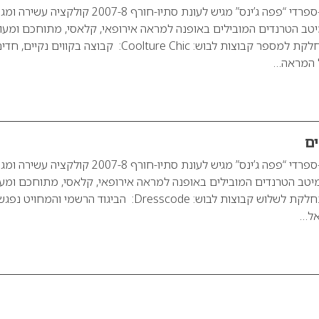
מותג האופנה הבריטי-ספרדי “פפה ג’ינס” מגיש לעונת סתיו-חורף 2007-8 קולקציה 
ב הטרנדים המובילים באופנה למראה אירופאי, קלאסי, מתוחכם ומעוד
קולקציית הנשים מתחלקת למספר קבוצות לבוש: Coolture Chic: קבוצה בקווים נקיים, ח
ל המראה…
ים
מותג האופנה הבריטי-ספרדי “פפה ג’ינס” מגיש לעונת סתיו-חורף 2007-8 קולקציה 
טב הטרנדים המובילים באופנה למראה אירופאי, קלאסי, מתוחכם ומעו
קולקציית הגברים מתחלקת לשלוש קבוצות לבוש: Dresscode: הביגוד הרשמי והמחו
ואל…