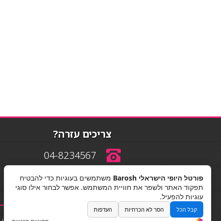
צריכים עזרה?
04-8234567
פורטל היופי הישראלי Barosh
משתמשים בעוגיות כדי להבטיח
info@barosh.co.il
תפקוד האתר ולשפר את חוויית המשתמש. אפשר לבחור אילו סוגי
עוגיות להפעיל.
קבל הכל
הסר לא הכרחיות
העדפות
החלקות שיער
|
תאורה לבית
|
פאות ותוספות שיער
|
נייל סטודיו
|