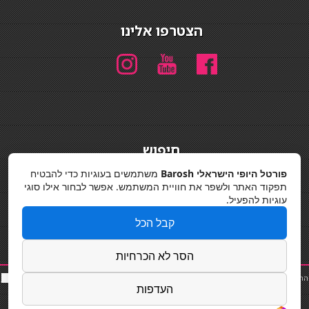
הצטרפו אלינו
חיפוש
חיפוש
פורטל היופי הישראלי Barosh
משתמשים בעוגיות כדי להבטיח
תפקוד האתר ולשפר את חוויית המשתמש. אפשר לבחור אילו סוגי
מדיניות פרטיות
עוגיות להפעיל.
קבל הכל
הסר לא הכרחיות
החלקות שיער
|
תאורה לבית
|
פאות ותוספות שיער
|
נייל סטודיו
|
תוספות שיער
|
שף פרטי
|
כ
סאות
העדפות
בר
|
קוסמטיקאית
|
כסא בר
|
פאות
|
קורס בניית ציפורניים
|
Powered by Barosh
Designed by
Barosh 2020