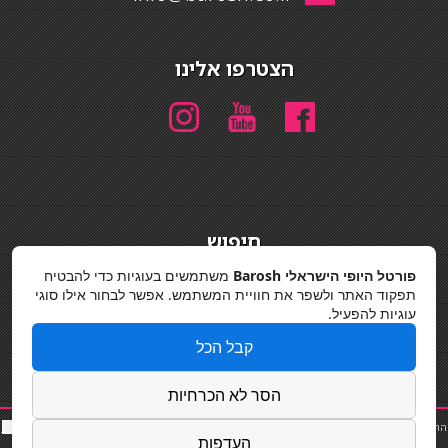
הצטרפו אלינו
חיפוש
חיפוש
פורטל היופי הישראלי Barosh
משתמשים בעוגיות כדי להבטיח
תפקוד האתר ולשפר את חוויית המשתמש. אפשר לבחור אילו סוגי
מדיניות פרטיות
עוגיות להפעיל.
קבל הכל
הסר לא הכרחיות
החלקות שיער
|
תאורה לבית
|
פאות ותוספות שיער
|
נייל סטודיו
|
תוספות שיער
|
שף פרטי
|
כ
סאות
העדפות
בר
|
קוסמטיקאית
|
כסא בר
|
פאות
|
קורס בניית ציפורניים
|
Powered by Barosh