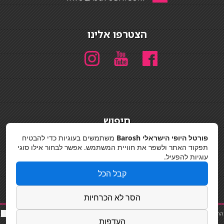
הצטרפו אלינו
חיפוש
חיפוש
פורטל היופי הישראלי Barosh
משתמשים בעוגיות כדי להבטיח
תפקוד האתר ולשפר את חוויית המשתמש. אפשר לבחור אילו סוגי
מדיניות פרטיות
עוגיות להפעיל.
קבל הכל
הסר לא הכרחיות
החלקות שיער
|
תאורה לבית
|
פאות ותוספות שיער
|
נייל סטודיו
|
תוספות שיער
|
שף פרטי
|
כ
סאות
העדפות
בר
|
קוסמטיקאית
|
כסא בר
|
פאות
|
קורס בניית ציפורניים
|
Powered by Barosh