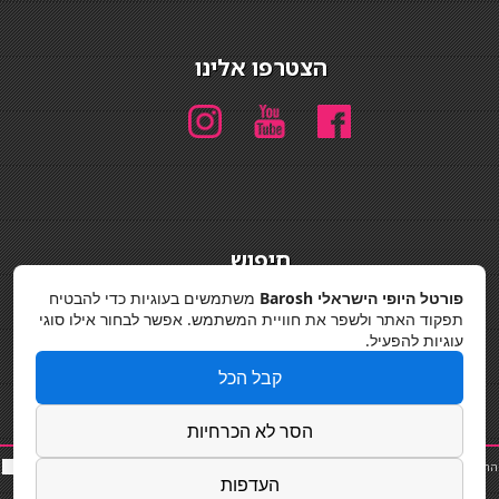
הצטרפו אלינו
חיפוש
חיפוש
פורטל היופי הישראלי Barosh
משתמשים בעוגיות כדי להבטיח
תפקוד האתר ולשפר את חוויית המשתמש. אפשר לבחור אילו סוגי
מדיניות פרטיות
עוגיות להפעיל.
קבל הכל
הסר לא הכרחיות
החלקות שיער
|
תאורה לבית
|
פאות ותוספות שיער
|
נייל סטודיו
|
תוספות שיער
|
שף פרטי
|
כ
סאות
העדפות
בר
|
קוסמטיקאית
|
כסא בר
|
פאות
|
קורס בניית ציפורניים
|
Powered by Barosh