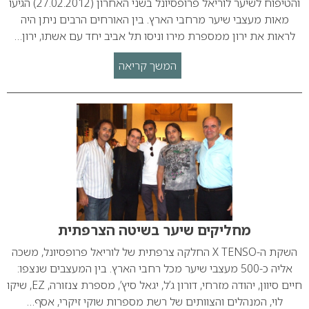
והטיפוח לשיער לוריאל פרופסיונל בשני האחרון (27.02.2012) הגיעו
מאות מעצבי שיער מרחבי הארץ. בין האורחים הרבים ניתן היה
לראות את ירון ממספרת מירו וניסו תל אביב יחד עם אשתו, ירון…
המשך קריאה
מחליקים שיער בשיטה הצרפתית
השקת ה-X TENSO החלקה צרפתית של לוריאל פרופסיונל, משכה
אליה כ-500 מעצבי שיער מכל רחבי הארץ. בין המעצבים שנצפו:
חיים סיוון, יהודה מזרחי, דורון ג’ל, יגאל סיץ’, מספרת צנזורה, EZ, שיקו
לוי, המנהלים והצוותים של רשת מספרות שוקי זיקרי, אסף…