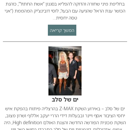
בחליפת מיני שחורה והדוקה להפליא בסגנון “אשת החתול”, כוהנת
הכושר ענת הראל שהגיעה עם הבעל, לוסי דובינצ’יק המהממת (“אני
טסה יחסית…
המשך קריאה
ים של סלב
ים של סלב – באירוע השקת Z-MAX בהרצליה פיתוח בהפקת איש
יחסי הציבור אסף ויינר ובבעלות דידי הררי יעקב אללוף ושרון מצוב,
השקת מכונית הפורשה החדשה והצגת האולם High definition, היה
צפוף, אדריכלים, דוגמניות וים של סלב התכבדו בסושי כשר ויין…