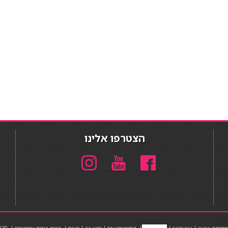
הצטרפו אלינו
תוספות שיער
|
שף פרטי
|
כ
סאות בר
|
קוסמטיקאית
|
כסא בר
|
פאות
|
קורס בניית ציפורניים
|
Powered by Barosh
020