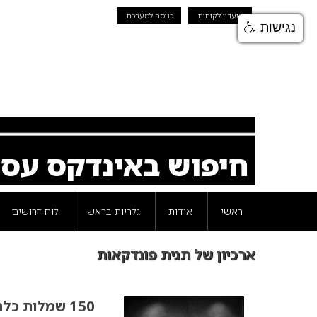
מועדון לקוחות
כניסה למערכת
נגישות
חיפוש באינדקס עס
ראשי
אודות
גלריות בראש
לוח דרושים
ארכיון של תגית פונדקאות
150 שמלות כלה – לילד