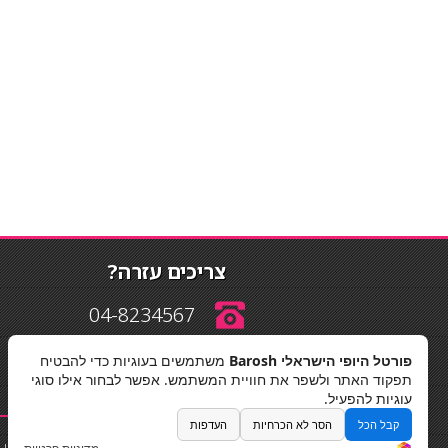
צריכים עזרה?
04-8234567
פורטל היופי הישראלי Barosh
משתמשים בעוגיות כדי להבטיח
info@barosh.co.il
תפקוד האתר ולשפר את חוויית המשתמש. אפשר לבחור אילו סוגי
עוגיות להפעיל.
קבל הכל
הסר לא הכרחיות
העדפות
החלקות שיער
|
תאורה לבית
|
פאות ותוספות שיער
|
נייל סטודיו
|