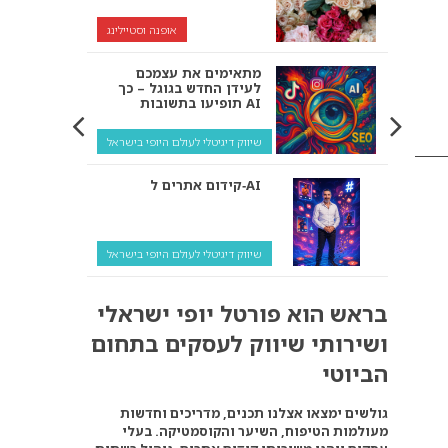
אופנה וסטיילינג
מתאימים את עצמכם
לעידן החדש בגוגל – כך
תופיעו בתשובות AI
שיווק דיגיטלי לעולם היופי בישראל
קידום אתרים ל‑AI
שיווק דיגיטלי לעולם היופי בישראל
איך מנועי AI “חושבים” –
בראש הוא פורטל יופי ישראלי
ולמה העסק שלך צריך
להתאים את עצמו אליהם?
ושירותי שיווק לעסקים בתחום
שיווק דיגיטלי לעסקים
הביוטי
קידום ל‑AI לעומת קידום
גולשים ימצאו אצלנו תכנים, מדריכים וחדשות
רגיל: איפה הכסף נמצא
מעולמות הטיפוח, השיער והקוסמטיקה. בעלי
באמת?