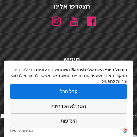
הצטרפו אלינו
חיפוש
חיפוש
פורטל היופי הישראלי Barosh
משתמשים בעוגיות כדי להבטיח
תפקוד האתר ולשפר את חוויית המשתמש. אפשר לבחור אילו סוגי
מדיניות פרטיות
עוגיות להפעיל.
קבל הכל
הסר לא הכרחיות
החלקות שיער
|
תאורה לבית
|
פאות ותוספות שיער
|
נייל סטודיו
|
תוספות שיער
|
שף פרטי
|
כ
סאות
העדפות
בר
|
קוסמטיקאית
|
כסא בר
|
פאות
|
קורס בניית ציפורניים
|
Powered by Barosh
Designed by
Barosh 2020
מדיניות פרטיות