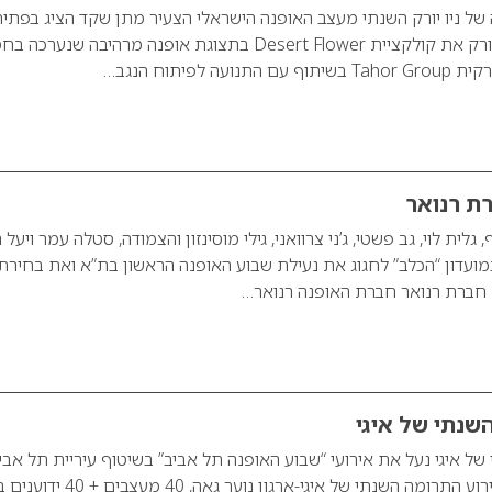
של ניו יורק השנתי מעצב האופנה הישראלי הצעיר מתן שקד הציג בפתי
שבוע האופנה של ניו יורק את קולקציית Desert Flower בתצוגת אופנה מרהיבה שנערכ
ה לפיתוח הנגב…
ת רנואר
גלית לוי, גב פשטי, ג’ני צרוואני, גילי מוסינזון והצמודה, סטלה עמר ויעל ר
מועדון “הכלב” לחגוג את נעילת שבוע האופנה הראשון בת”א ואת בחירת
חברת רנואר חברת האופנה רנואר…
שנתי של איגי
של איגי נעל את אירועי “שבוע האופנה תל אביב” בשיטוף עיריית תל אבי
יפו, אירח אמש את אירוע התרומה השנתי של איגי-ארגון נוער גאה, 0