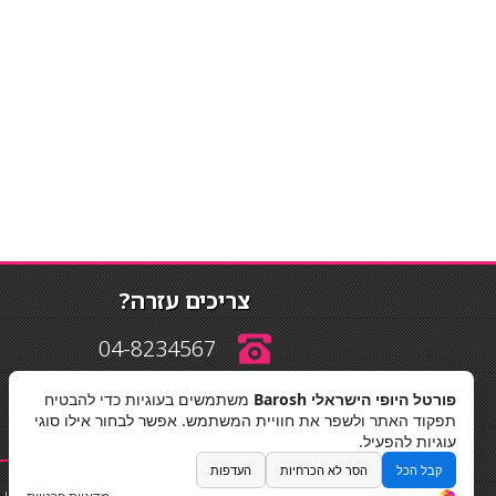
צריכים עזרה?
04-8234567
פורטל היופי הישראלי Barosh
משתמשים בעוגיות כדי להבטיח
info@barosh.co.il
תפקוד האתר ולשפר את חוויית המשתמש. אפשר לבחור אילו סוגי
עוגיות להפעיל.
קבל הכל
הסר לא הכרחיות
העדפות
החלקות שיער
|
תאורה לבית
|
פאות ותוספות שיער
|
נייל סטודיו
|