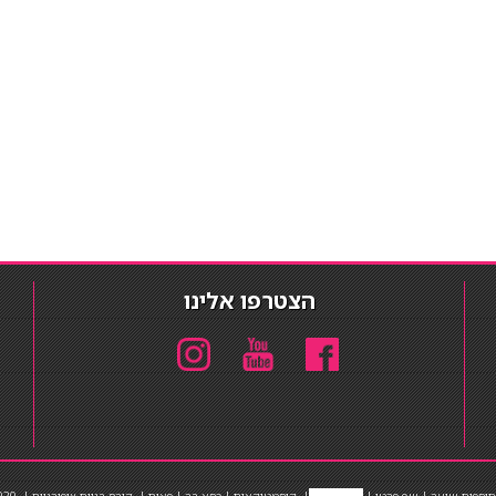
הצטרפו אלינו
תוספות שיער
|
שף פרטי
|
כ
סאות בר
|
קוסמטיקאית
|
כסא בר
|
פאות
|
קורס בניית ציפורניים
|
Powered by Barosh
020