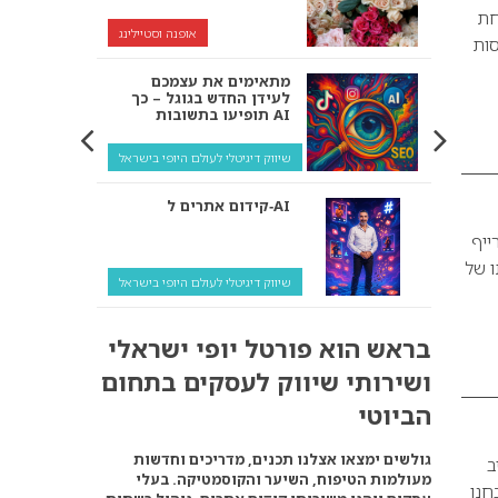
חת
אופנה וסטיילינג
ה בחסות
מתאימים את עצמכם
לעידן החדש בגוגל – כך
תופיעו בתשובות AI
שיווק דיגיטלי לעולם היופי בישראל
קידום אתרים ל‑AI
ייף
ו של
שיווק דיגיטלי לעולם היופי בישראל
איך מנועי AI “חושבים” –
בראש הוא פורטל יופי ישראלי
ולמה העסק שלך צריך
להתאים את עצמו אליהם?
ושירותי שיווק לעסקים בתחום
שיווק דיגיטלי לעסקים
הביוטי
קידום ל‑AI לעומת קידום
גולשים ימצאו אצלנו תכנים, מדריכים וחדשות
ב
רגיל: איפה הכסף נמצא
מעולמות הטיפוח, השיער והקוסמטיקה. בעלי
באמת?
4 מעצבים + 40 ידוענים בחנו