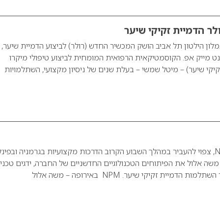
לר הדמיית זקיקי שיער
לון הילטון תל אביב הושק המכשיר החדש (רולר) לביצוע הדמיית שיער,
ט מייק אפ. הקוסמטיקאית הרפואית המומחית לביצוע טיפולי מיקרו
קיקי שיער) – מיטל שמשי – בעלת שנים של ניסיון מקצועי, השתלמויות
משה אלול מבית NPM, צפוי להעביר במהלך השבוע הקרוב הדרכות מקצועיות בגרמניה ובפינ
משה אלול את הפיתוחים הטכנולוגיים החדשניים של החברה, ידגים טכני
 הדמיית זקיקי שיער. NPM באירופה – משה אלול