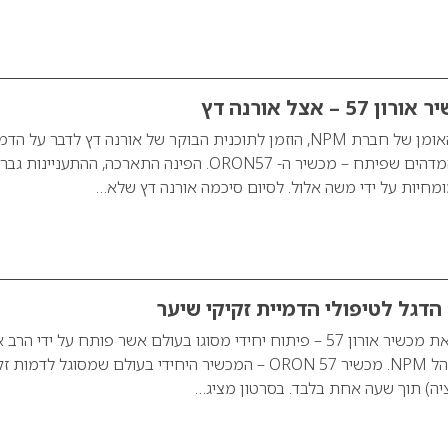
– אצל אורנה דץ
משה אלול הבעלים והאומן של חברת NPM, הוזמן לתוכנית הבוקר של אורנה דץ לדבר על ה
זקיקי שיער והפטנט המדהים שפיתח – מכשיר ה- ORON57. הפינה התארכה, ההתעניינות ג
ומחיות על ידי משה אלול. לסיום סיכמה אורנה דץ שלא…
חברת NPM משיקה את מכשיר אורון 57 – פיתוח יחידי מסוגו בעולם אשר פותח על ידי הר
משה אלול, מייסד ומנהל NPM. מכשיר ORON 57 – המכשיר היחידי בעולם שמסוגל לדמות
יה) תוך שעה אחת בלבד. בסרטון מציג…