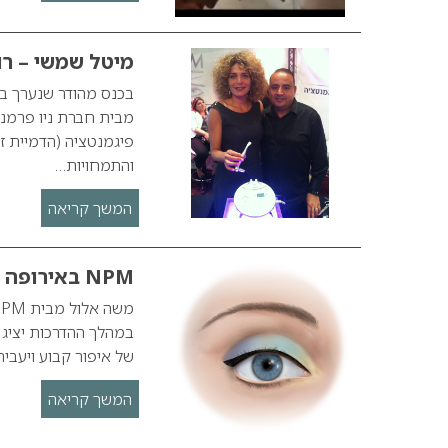
מיטל שמשי – רו
בכנס מהודר שנערך במ
מבית חברת ניו פרמננ
פיגמנטציה (הדמיית ז
והתמחויות…
המשך קריאה
NPM באירופה
במהלך ההדרכות יציג 
של איפור קבוע ויעביר השתלמות
המשך קריאה