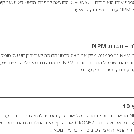
באמצעות הרולר המהפכני אותו הוא פיתח – ORON57. התוצאה לפניכם. הראש לא נשא
יער
 – חברת NPM
משה אלול בעלי חברת NPM ניו פרמננט מייק אפ מציג סרטון הדגמה לאיפור קבוע של סומק
ידי רולר – הפטנט הייחודי והחדשני של החברה. חברת NPM מתמחה גם בטיפולי הדמיית שי
קבוע מתקדמים. סומק על ידי…
משה אלול, מנכ”ל NPM התארח בתוכנית הבוקר של אורנה דץ והסביר לה ולצופים בבית על
הדמיית זקיקי שיער ועל המכשיר שפיתח – ORON57. אורנה דץ מאוד התלהבה מהמומחיות
תו להתארח אצלה שוב כדי לדבר על הנושא…