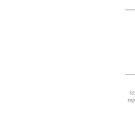
לנד.
קות