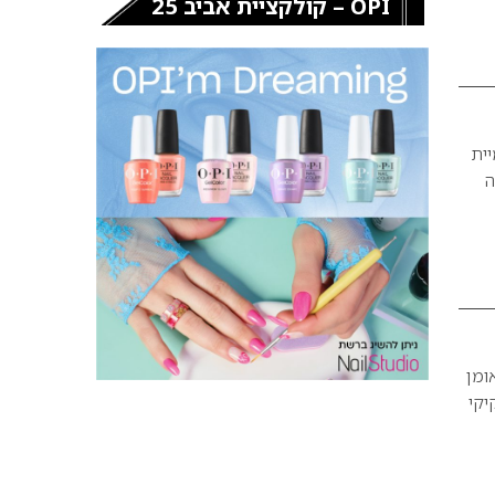
OPI – קולקציית אביב 25
דמיית
ברה
ב אומן
 זקיקי