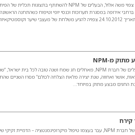
לאחר תקופת החגים, צפוי משה אלול, הבעלים של NPM להשתתף בתצוגות תכלית של
החדשים מבית NPM ברחבי אירופה במסגרת תערוכות וכנסי יופי וטיפוח כשהתחנה הראשונה
היא פינלנד. בנוסף, בתאריך 24.10.2012 צפויה להגיע משלחת של מעצבי שיער וקוסמטיקאיו
מתוק מ-NPM
ורד ומשה אלול – הבעלים של חברת NPM, מאחלים חג שמח ושנה טובה לכל בית ישראל,
יאות, אושר ואחווה, שנת יצירה מלאת הצלחה לכולם” מסרו השניים שהחל
ונת החגים מבצע מתוק במיוחד:…
קירח
משה אלול – הבעלים של חברת NPM, עבר בעצמו טיפול מיקרופיגמנטציה – הדמיית זקיקי 