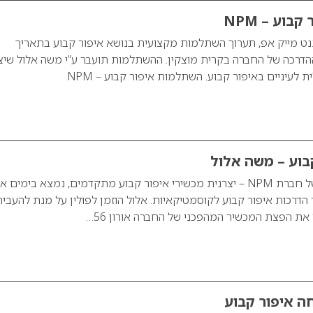
וע – NPM
ניו פרמננט מייק אפ, תערוך השתלמות מקצועית בנושא איפור קבוע בתאריך
2 במרכז ההדרכה של החברה בקרית מוצקין. ההשתלמות תועבר ע”י משה אלול שיצ
ת לעיניים באיפור קבוע. השתלמות איפור קבוע – NPM
בוע – משה אלול
משה אלול, הבעלים של חברת NPM – יצרנית מכשירי איפור קבוע מתקדמים, נמצא בימים א
 הדרכות איפור קבוע לקוסמטיקאיות. אלול הוזמן לפולין על מנת להעביר
 את הפצת המכשיר המהפכני של החברה אורון 56…
ה איפור קבוע