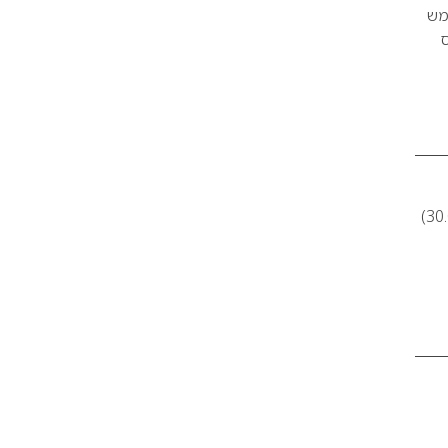
מש
חברת ניו פרמננט מייק אפ תשתתף בכנס קוסמטיקה אשר יתקיים ביום שני הקרוב (30.01.2012)