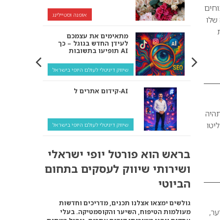
 הפיתוחים
אופנה וסטיילינג
 שלו
ת
מתאימים את עצמכם
לעידן החדש בגוגל – כך
תופיעו בתשובות AI
שיווק דיגיטלי לעולם היופי בישראל
קידום אתרים ל‑AI
 “שתהיה
יטו
שיווק דיגיטלי לעולם היופי בישראל
איך מנועי AI “חושבים” –
בראש הוא פורטל יופי ישראלי
ולמה העסק שלך צריך
להתאים את עצמו אליהם?
ושירותי שיווק לעסקים בתחום
שיווק דיגיטלי לעסקים
הביוטי
קידום ל‑AI לעומת קידום
גולשים ימצאו אצלנו תכנים, מדריכים וחדשות
רגיל: איפה הכסף נמצא
שיער,
מעולמות הטיפוח, השיער והקוסמטיקה. בעלי
באמת?