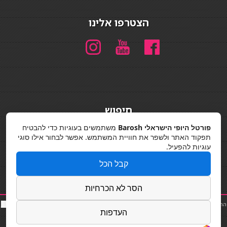
הצטרפו אלינו
חיפוש
חיפוש
פורטל היופי הישראלי Barosh
משתמשים בעוגיות כדי להבטיח
תפקוד האתר ולשפר את חוויית המשתמש. אפשר לבחור אילו סוגי
מדיניות פרטיות
עוגיות להפעיל.
קבל הכל
הסר לא הכרחיות
החלקות שיער
|
תאורה לבית
|
פאות ותוספות שיער
|
נייל סטודיו
|
תוספות שיער
|
שף פרטי
|
כ
סאות
העדפות
בר
|
קוסמטיקאית
|
כסא בר
|
פאות
|
קורס בניית ציפורניים
|
Powered by Barosh
Designed by
Barosh 2020