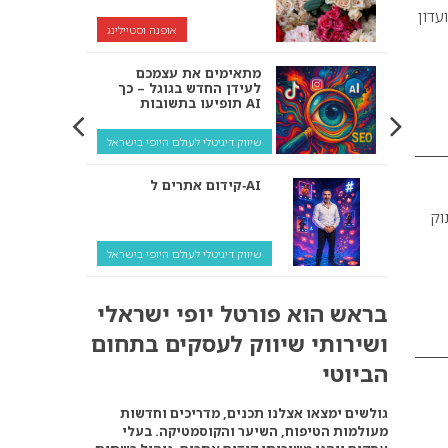
MARI – באירוע במועדון
אופנה וסטיילינג
מתאימים את עצמכם
לעידן החדש בגוגל – כך
תופיעו בתשובות AI
שיווק דיגיטלי לעולם היופי בישראל
קידום אתרים ל‑AI
וק
שיווק דיגיטלי לעולם היופי בישראל
איך מנועי AI “חושבים” –
בראש הוא פורטל יופי ישראלי
ולמה העסק שלך צריך
להתאים את עצמו אליהם?
ושירותי שיווק לעסקים בתחום
שיווק דיגיטלי לעסקים
הביוטי
קידום ל‑AI לעומת קידום
גולשים ימצאו אצלנו תכנים, מדריכים וחדשות
רגיל: איפה הכסף נמצא
מעולמות הטיפוח, השיער והקוסמטיקה. בעלי
באמת?