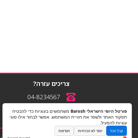
צריכים עזרה?
04-8234567
פורטל היופי הישראלי Barosh
משתמשים בעוגיות כדי להבטיח
info@barosh.co.il
תפקוד האתר ולשפר את חוויית המשתמש. אפשר לבחור אילו סוגי
עוגיות להפעיל.
קבל הכל
הסר לא הכרחיות
העדפות
החלקות שיער
|
תאורה לבית
|
פאות ותוספות שיער
|
נייל סטודיו
|