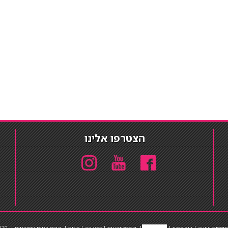
הצטרפו אלינו
תוספות שיער
|
שף פרטי
|
כ
סאות בר
|
קוסמטיקאית
|
כסא בר
|
פאות
|
קורס בניית ציפורניים
|
Powered by Barosh
020