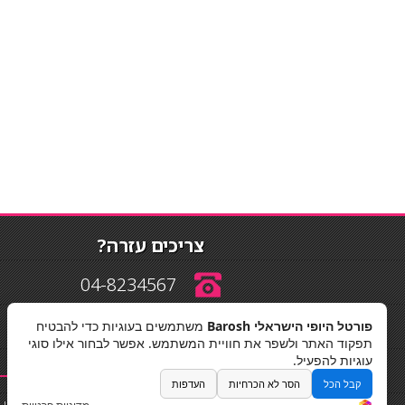
צריכים עזרה?
04-8234567
פורטל היופי הישראלי Barosh
משתמשים בעוגיות כדי להבטיח
info@barosh.co.il
תפקוד האתר ולשפר את חוויית המשתמש. אפשר לבחור אילו סוגי
עוגיות להפעיל.
קבל הכל
הסר לא הכרחיות
העדפות
החלקות שיער
|
תאורה לבית
|
פאות ותוספות שיער
|
נייל סטודיו
|