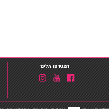
הצטרפו אלינו
תוספות שיער
|
שף פרטי
|
כ
סאות בר
|
קוסמטיקאית
|
כסא בר
|
פאות
|
קורס בניית ציפורניים
|
Powered by Barosh
020