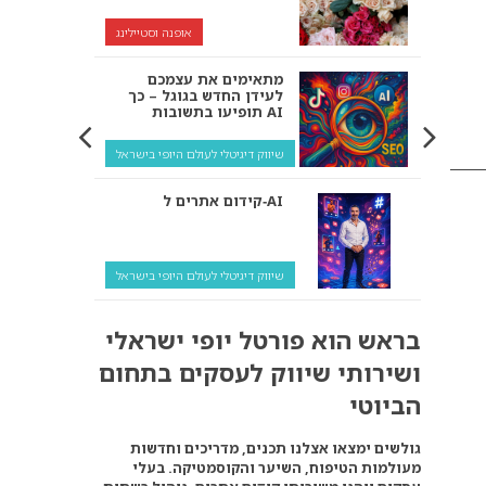
אופנה וסטיילינג
מתאימים את עצמכם
לעידן החדש בגוגל – כך
תופיעו בתשובות AI
שיווק דיגיטלי לעולם היופי בישראל
קידום אתרים ל‑AI
שיווק דיגיטלי לעולם היופי בישראל
איך מנועי AI “חושבים” –
בראש הוא פורטל יופי ישראלי
ולמה העסק שלך צריך
להתאים את עצמו אליהם?
ושירותי שיווק לעסקים בתחום
שיווק דיגיטלי לעסקים
הביוטי
קידום ל‑AI לעומת קידום
גולשים ימצאו אצלנו תכנים, מדריכים וחדשות
רגיל: איפה הכסף נמצא
מעולמות הטיפוח, השיער והקוסמטיקה. בעלי
באמת?