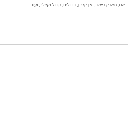
ס, מארק פישר, אן קליין, בנדלינו, קנדל וקיילי , ועוד.