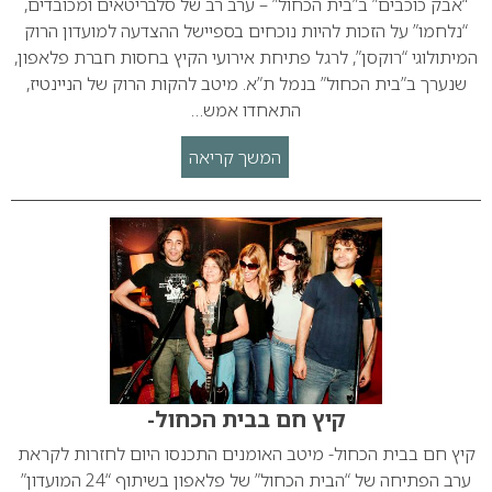
“אבק כוכבים” ב”בית הכחול” – ערב רב של סלבריטאים ומכובדים,
“נלחמו” על הזכות להיות נוכחים בספיישל ההצדעה למועדון הרוק
המיתולוגי “רוקסן”, לרגל פתיחת אירועי הקיץ בחסות חברת פלאפון,
שנערך ב”בית הכחול” בנמל ת”א. מיטב להקות הרוק של הניינטיז,
התאחדו אמש…
המשך קריאה
קיץ חם בבית הכחול-
קיץ חם בבית הכחול- מיטב האומנים התכנסו היום לחזרות לקראת
ערב הפתיחה של “הבית הכחול” של פלאפון בשיתוף “24 המועדון”