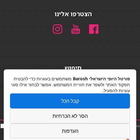
הצטרפו אלינו
חיפוש
חיפוש
פורטל היופי הישראלי Barosh
משתמשים בעוגיות כדי להבטיח
תפקוד האתר ולשפר את חוויית המשתמש. אפשר לבחור אילו סוגי
מדיניות פרטיות
עוגיות להפעיל.
קבל הכל
הסר לא הכרחיות
החלקות שיער
|
תאורה לבית
|
פאות ותוספות שיער
|
נייל סטודיו
|
תוספות שיער
|
שף פרטי
|
כ
סאות
העדפות
בר
|
קוסמטיקאית
|
כסא בר
|
פאות
|
קורס בניית ציפורניים
|
Powered by Barosh
Designed by
Barosh 2020