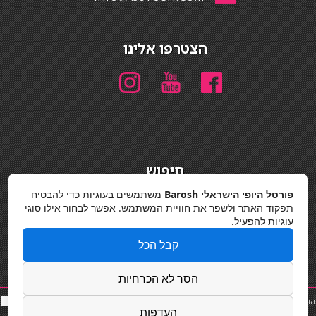
הצטרפו אלינו
חיפוש
חיפוש
פורטל היופי הישראלי Barosh
משתמשים בעוגיות כדי להבטיח
תפקוד האתר ולשפר את חוויית המשתמש. אפשר לבחור אילו סוגי
מדיניות פרטיות
עוגיות להפעיל.
קבל הכל
הסר לא הכרחיות
החלקות שיער
|
תאורה לבית
|
פאות ותוספות שיער
|
נייל סטודיו
|
תוספות שיער
|
שף פרטי
|
כ
סאות
העדפות
בר
|
קוסמטיקאית
|
כסא בר
|
פאות
|
קורס בניית ציפורניים
|
Powered by Barosh