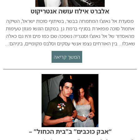
אלברט אילוז עושה אנטריקוט
מסעדת אל גאוצ’ו המתמחה בבשר, בשיתוף סוכות ישראל, השיקה
אתמול סוכה מפוארת בסניף ברמת גן. במקום הוגשו מגוון טעימות
מהאסדור של אל גאוצ’ו וסנגריה נשפכה שם כמו מים והיו גם כאלה
שאכלו… בין האורחים נצפו אנשי עסקים וסלבס מקומיים, ביניהם:…
המשך קריאה
“אבק כוכבים” ב”בית הכחול” –