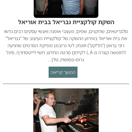
השקת קולקציית גבריאל בבית אוריאל
סלבריטאים, שחקנים, שפים, מעצבי אופנה ואנשי עסקים רבים גדשו
את בית אוריאל באירוע ההשקה של קולקציית העיצוב של “גבריאל”.
רוני בראון (“הליקון”) וזוגתו, לטי גרובמן מפיקת הסרטים שהגיעה
לחופשה קצרה מ L.A לקידום סרטה החדש, דושי לייטסדורף, סיגל
גרוס-פפושדו, גולן…
המשך קריאה