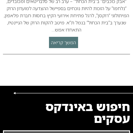
“אבק כוכבים” ב”בית הכחול” – ערב רב של סלבריטאים ומכובדים,
“נלחמו” על הזכות להיות נוכחים בספיישל ההצדעה למועדון הרוק
המיתולוגי “רוקסן”, לרגל פתיחת אירועי הקיץ בחסות חברת פלאפון,
שנערך ב”בית הכחול” בנמל ת”א. מיטב להקות הרוק של הניינטיז,
התאחדו אמש…
המשך קריאה
חיפוש באינדקס
עסקים