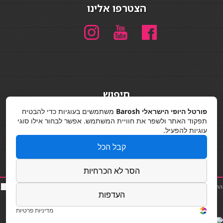
הצטרפו אלינו
חיפוש
חיפוש
פורטל היופי הישראלי Barosh
משתמשים בעוגיות כדי להבטיח
תפקוד האתר ולשפר את חוויית המשתמש. אפשר לבחור אילו סוגי
מדיניות פרטיות
עוגיות להפעיל.
קבל הכל
הסר לא הכרחיות
החלקות שיער
|
תאורה לבית
|
פאות ותוספות שיער
|
נייל סטודיו
|
תוספות שיער
|
שף פרטי
|
כ
סאות
העדפות
בר
|
קוסמטיקאית
|
כסא בר
|
פאות
|
קורס בניית ציפורניים
|
Powered by Barosh
Designed by
Barosh 2020
מדיניות פרטיות