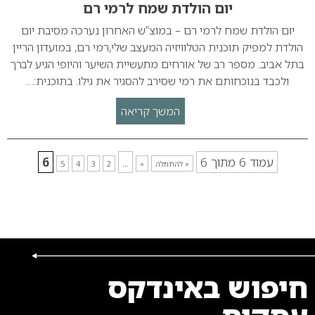
יום הולדת שמח לרמי רם
יום הולדת שמח לרמי רם – במוצ”ש האחרון נערכה מסיבת יום
הולדת למפיק תוכנית הטלוויזיה המעצב שלי,רמי רם, במועדון הריין
בתל אביב. מספר רב של אורחים מתעשיית השיער והיופי הגיע לברך
ולכבד בנוכחותם את רמי שסירב להסגיר את גילו. בתוכנית:…
המשך קריאה
עמוד 6 מתוך 6
...
6
« להתחלה
«
2
3
4
5
חיפוש באינדקס