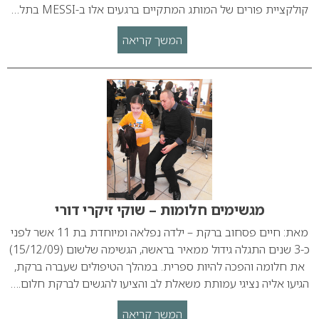
קולקציית פורים של המותג המתקיים ברגעים אלו ב-MESSI בתל…
המשך קריאה
מגשימים חלומות – שוקי זיקרי דורי
מאת: חיים פסחוב ברקת – ילדה נפלאה ומיוחדת בת 11 אשר לפני
כ-3 שנים התגלה גידול ממאיר בראשה, הגשימה שלשום (15/12/09)
את חלומה והפכה להיות ספרית. במהלך הטיפולים שעברה ברקת,
הגיעו אליה נציגי עמותת משאלת לב והציעו להגשים לברקת חלום.…
המשך קריאה