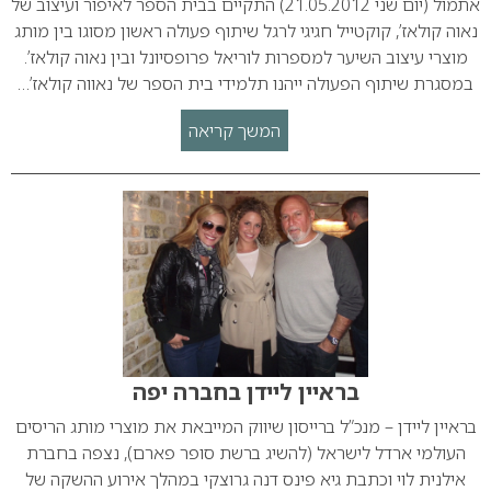
אתמול (יום שני 21.05.2012) התקיים בבית הספר לאיפור ועיצוב של
נאוה קולאז’, קוקטייל חגיגי לרגל שיתוף פעולה ראשון מסוגו בין מותג
מוצרי עיצוב השיער למספרות לוריאל פרופסיונל ובין נאוה קולאז’.
במסגרת שיתוף הפעולה ייהנו תלמידי בית הספר של נאווה קולאז’…
המשך קריאה
בראיין ליידן בחברה יפה
בראיין ליידן – מנכ”ל ברייסון שיווק המייבאת את מוצרי מותג הריסים
העולמי ארדל לישראל (להשיג ברשת סופר פארם), נצפה בחברת
אילנית לוי וכתבת גיא פינס דנה גרוצקי במהלך אירוע ההשקה של