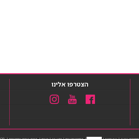
הצטרפו אלינו
תוספות שיער
|
שף פרטי
|
כ
סאות בר
|
קוסמטיקאית
|
כסא בר
|
פאות
|
קורס בניית ציפורניים
|
Powered by Barosh
020