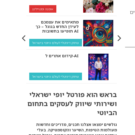
אופנה וסטיילינג
ים
מתאימים את עצמכם
לעידן החדש בגוגל – כך
תופיעו בתשובות AI
שיווק דיגיטלי לעולם היופי בישראל
קידום אתרים ל‑AI
שיווק דיגיטלי לעולם היופי בישראל
איך מנועי AI “חושבים” –
בראש הוא פורטל יופי ישראלי
ולמה העסק שלך צריך
להתאים את עצמו אליהם?
ושירותי שיווק לעסקים בתחום
שיווק דיגיטלי לעסקים
הביוטי
קידום ל‑AI לעומת קידום
גולשים ימצאו אצלנו תכנים, מדריכים וחדשות
רגיל: איפה הכסף נמצא
מעולמות הטיפוח, השיער והקוסמטיקה. בעלי
באמת?