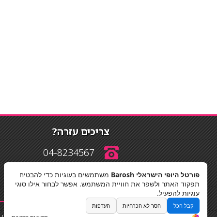
צריכים עזרה?
04-8234567
פורטל היופי הישראלי Barosh
משתמשים בעוגיות כדי להבטיח
info@barosh.co.il
תפקוד האתר ולשפר את חוויית המשתמש. אפשר לבחור אילו סוגי
עוגיות להפעיל.
קבל הכל
הסר לא הכרחיות
העדפות
החלקות שיער
|
תאורה לבית
|
פאות ותוספות שיער
|
נייל סטודיו
|