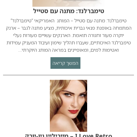
טימברלנד: מתנה עם סטייל
טימברלנד: מתנה עם סטייל – המותג האמריקאי “טימברלנד”
המתמחה באופנת פנאי גברית איכותית, מציע מתנה לגבר – ארנק
יוקרה מעור וחגורה תואמת. הארנקים עשויים מעורות נעלי
טימברלנד האיכותיים, שעברו תהליך שימון ועיבוד המעניק עמידות
ואטימות למים, ומאופיינים במראה המותג היוקרתי…
המשך קריאה
I Love Retro – מייביליין ניו-יורק