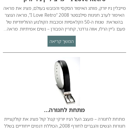
מייבלין ניו יורק, מותג האיפור הסקסי והכובש בעולם, מציג את מראה
האיפור לערב חגיגות סילבסטר 2008 “I Love Retro”, מראה הנוצר
בהשראת שנות ה-50 הקלאסיות וכוכבות הקולנוע ההוליוודיות של
פעם: ג’יין הרלו, אווה גרדנר, קתרין הפבורן – נשים אמיתיות. מראה…
המשך קריאה
מתחת לחגורה…
מתחת לחגורה – מעצב העל הניו יורקי קנת’ קול מציג את קולקציית
חגורות הנשים והגברים לחורף 2008, הכוללת דגמים ייחודיים בשלל