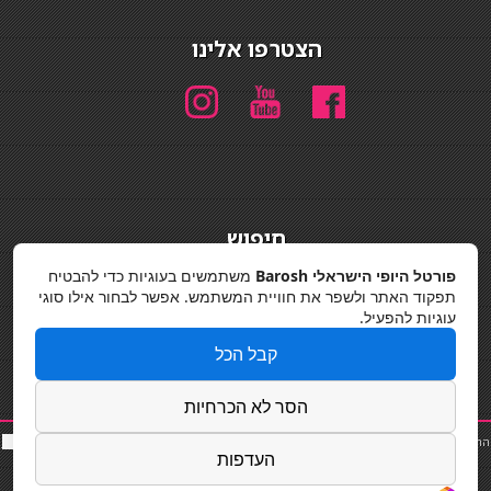
הצטרפו אלינו
חיפוש
חיפוש
פורטל היופי הישראלי Barosh
משתמשים בעוגיות כדי להבטיח
תפקוד האתר ולשפר את חוויית המשתמש. אפשר לבחור אילו סוגי
מדיניות פרטיות
עוגיות להפעיל.
קבל הכל
הסר לא הכרחיות
החלקות שיער
|
תאורה לבית
|
פאות ותוספות שיער
|
נייל סטודיו
|
תוספות שיער
|
שף פרטי
|
כ
סאות
העדפות
בר
|
קוסמטיקאית
|
כסא בר
|
פאות
|
קורס בניית ציפורניים
|
Powered by Barosh
Designed by
Barosh 2020