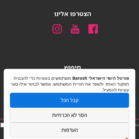
הצטרפו אלינו
חיפוש
חיפוש
פורטל היופי הישראלי Barosh
משתמשים בעוגיות כדי להבטיח
תפקוד האתר ולשפר את חוויית המשתמש. אפשר לבחור אילו סוגי
מדיניות פרטיות
עוגיות להפעיל.
קבל הכל
הסר לא הכרחיות
החלקות שיער
|
תאורה לבית
|
פאות ותוספות שיער
|
נייל סטודיו
|
תוספות שיער
|
שף פרטי
|
כ
סאות
העדפות
בר
|
קוסמטיקאית
|
כסא בר
|
פאות
|
קורס בניית ציפורניים
|
Powered by Barosh
Designed by
Barosh 2020