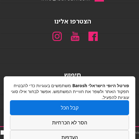
הצטרפו אלינו
חיפוש
חיפוש
פורטל היופי הישראלי Barosh
משתמשים בעוגיות כדי להבטיח
תפקוד האתר ולשפר את חוויית המשתמש. אפשר לבחור אילו סוגי
מדיניות פרטיות
עוגיות להפעיל.
קבל הכל
הסר לא הכרחיות
החלקות שיער
|
תאורה לבית
|
פאות ותוספות שיער
|
נייל סטודיו
|
תוספות שיער
|
שף פרטי
|
כ
סאות
העדפות
בר
|
קוסמטיקאית
|
כסא בר
|
פאות
|
קורס בניית ציפורניים
|
Powered by Barosh