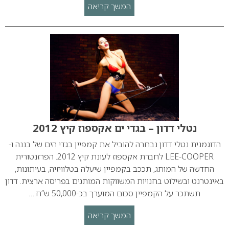
המשך קריאה
נטלי דדון – בגדי ים אקספוז קיץ 2012
הדוגמנית נטלי דדון נבחרה להוביל את קמפיין בגדי הים של בננה ו-
LEE-COOPER לחברת אקספוז לעונת קיץ 2012. הפרזנטורית
החדשה של המותג, תככב בקמפיין שיעלה בטלוויזיה, בעיתונות,
באינטרנט ובשילוט בחנויות המשווקות המותגים בפריסה ארצית. דדון
תשתכר על הקמפיין סכום המוערך בכ-50,000 ש”ח.…
המשך קריאה