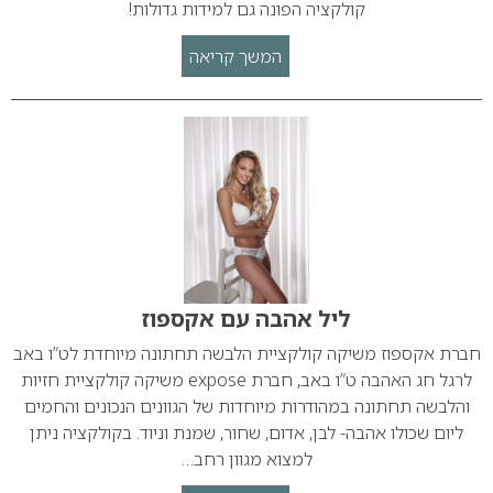
קולקציה הפונה גם למידות גדולות!
המשך קריאה
ליל אהבה עם אקספוז
חברת אקספוז משיקה קולקציית הלבשה תחתונה מיוחדת לט”ו באב
לרגל חג האהבה ט”ו באב, חברת expose משיקה קולקציית חזיות
והלבשה תחתונה במהודרות מיוחדות של הגוונים הנכונים והחמים
ליום שכולו אהבה- לבן, אדום, שחור, שמנת וניוד. בקולקציה ניתן
למצוא מגוון רחב…