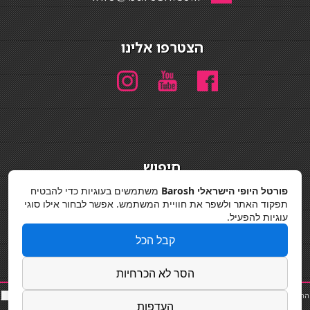
הצטרפו אלינו
חיפוש
חיפוש
פורטל היופי הישראלי Barosh
משתמשים בעוגיות כדי להבטיח
תפקוד האתר ולשפר את חוויית המשתמש. אפשר לבחור אילו סוגי
מדיניות פרטיות
עוגיות להפעיל.
קבל הכל
הסר לא הכרחיות
החלקות שיער
|
תאורה לבית
|
פאות ותוספות שיער
|
נייל סטודיו
|
תוספות שיער
|
שף פרטי
|
כ
סאות
העדפות
בר
|
קוסמטיקאית
|
כסא בר
|
פאות
|
קורס בניית ציפורניים
|
Powered by Barosh