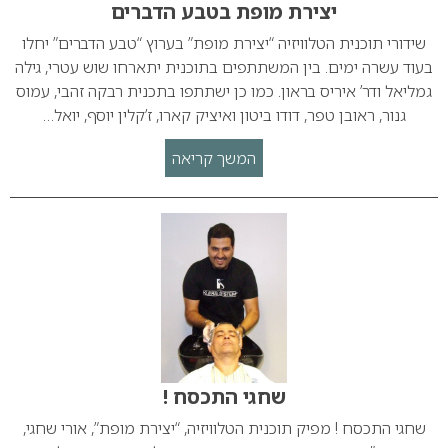
יצירת מופת בטבע הדברים
שידורי תוכנית הטלוויזיה “יצירת מופת” בערוץ “טבע הדברים” יחלו
בעוד עשרה ימים. בין המשתתפים בתוכנית יתארחו שוש עטרי, גילה
גמליאל ודר’ איריס בראון. כמו כן ישתתפו בתכנית רבקה זהבי, עמוס
גנור, ראובן טפר, דודו ביטון ואיציק קארו, ז’קלין יוסף, יואל…
המשך קריאה
שחגי התכסח !
שחגי התכסח ! מפיק תוכנית הטלוויזיה, “יצירת מופת”, אורי שחגי,