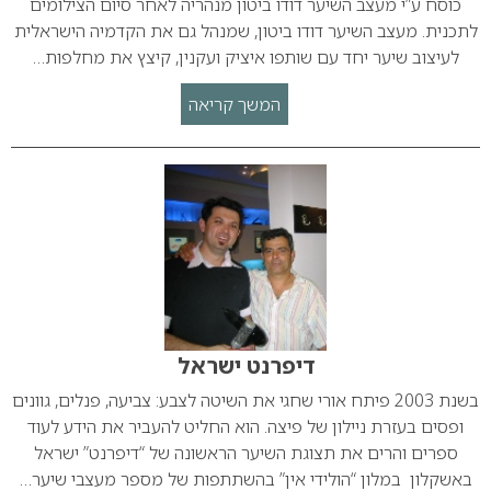
כוסח ע”י מעצב השיער דודו ביטון מנהריה לאחר סיום הצילומים
לתכנית. מעצב השיער דודו ביטון, שמנהל גם את הקדמיה הישראלית
לעיצוב שיער יחד עם שותפו איציק ועקנין, קיצץ את מחלפות…
המשך קריאה
דיפרנט ישראל
בשנת 2003 פיתח אורי שחגי את השיטה לצבע: צביעה, פנלים, גוונים
ופסים בעזרת ניילון של פיצה. הוא החליט להעביר את הידע לעוד
ספרים והרים את תצוגת השיער הראשונה של “דיפרנט” ישראל
באשקלון במלון “הולידי אין” בהשתתפות של מספר מעצבי שיער…