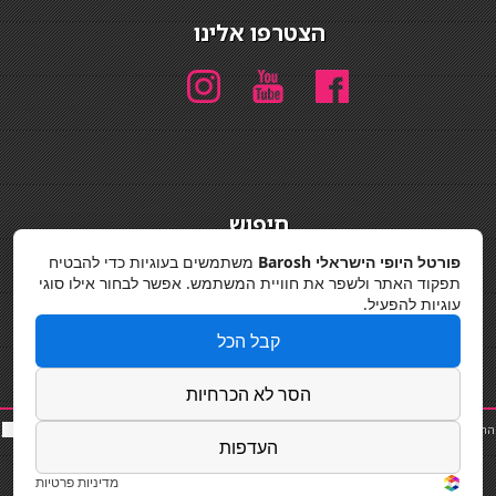
הצטרפו אלינו
חיפוש
חיפוש
פורטל היופי הישראלי Barosh
משתמשים בעוגיות כדי להבטיח
תפקוד האתר ולשפר את חוויית המשתמש. אפשר לבחור אילו סוגי
מדיניות פרטיות
עוגיות להפעיל.
קבל הכל
הסר לא הכרחיות
החלקות שיער
|
תאורה לבית
|
פאות ותוספות שיער
|
נייל סטודיו
|
תוספות שיער
|
שף פרטי
|
כ
סאות
העדפות
בר
|
קוסמטיקאית
|
כסא בר
|
פאות
|
קורס בניית ציפורניים
|
Powered by Barosh
Designed by
Barosh 2020
מדיניות פרטיות