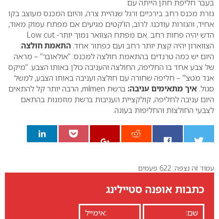
בעבר חליפת חתן הייתה עם
גזרת מכנס רחב בירכיים ורגל שנהיית צרה, והיום המכנס מעוצב בקו
אחיד, והגזרות עודכנו. לרוב, הז’קטים מגיעים אם מפתח עמוק מאוד,
הדש יהיה פחות רחב. אם מפתח הצוואר נמוך יותר-
Low cut
הצווארון יהיה קצת יותר רחב ועם כפתור אחד.
התאמת חולצה
:
היום יש כמה טרנדים בהתאמת חולצה למכנס:
“אולאובר” – מראה
של צבע אחד בו החליפה, החולצה והעניבה כולן באותו הצבע.
“מיקס
אנד מטצ’” – חליפה שחורה עם חולצה ועניבה באותו הצבע, למשל
סגול.
איך מתאימים עניבה:
ברשת
mlmen
, הרבה יותר קל להתאים
היום עניבה לחליפה, קולקציית העניבות ברשת מוזמנות בהתאם
לצבעי החולצות והחליפות בעונה.
עמוד זה נצפה: 622 פעמים
0
כתבות אופנה סטיילינג