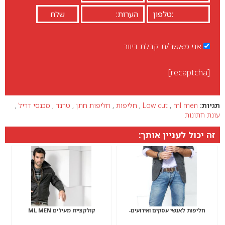
אני מאשר/ת קבלת דיוור
[recaptcha]
תגיות:
ml men
,
Low cut
,
חליפות
,
חליפות חתן
,
טרנד
,
מכנסי דריל
,
עונת חתונות
זה יכול לעניין אותך:
חליפות לאנשי עסקים ואירועים-
קולקציית מעילים ML MEN