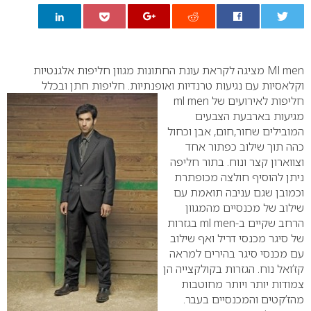
0
Ml men
מציגה לקראת עונת החתונות מגוון חליפות אלגנטיות
וקלאסיות עם נגיעות טרנדיות ואופנתיות. חליפות חתן
ובכלל
חליפות לאירועים של
ml men
מגיעות בארבעת הצבעים
המובילים שחור,חום, אבן וכחול
כהה תוך שילוב כפתור אחד
וצווארון קצר ונוח.
בתור חליפה
ניתן להוסיף חולצה מכופתרת
וכמובן שגם עניבה תואמת עם
שילוב של מכנסיים מהמגוון
הרחב שקיים ב-
ml men
בגזרות
של סיגר מכנסי דריל ואף שילוב
עם מכנסי סיגר בהירים למראה
קז’ואל נוח. הגזרות בקולקצייה הן
צמודות יותר ויותר מחוטבות
מהז’קטים והמכנסיים בעבר.