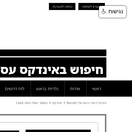
מועדון לקוחות
כניסה למערכת
נגישות
חיפוש באינדקס עס
ראשי
אודות
גלריות בראש
לוח דרושים
»
»
פורטל היופי הישראלי Barosh
אינדקס
Lidor shiri Hair Salon