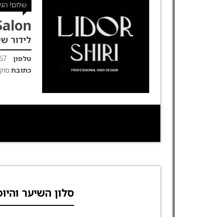
שלום! הגע
Salon
לידור שי
טלפון
:
67
כתובת
:סוקולוב 6
סלון השיער והיופ