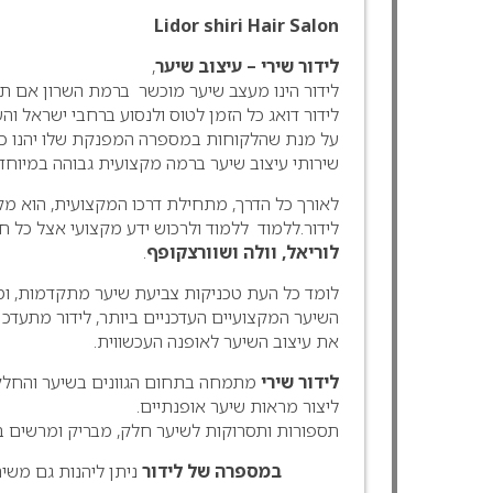
Lidor shiri Hair Salon
לידור שירי – עיצוב שיער
,
לידור הינו מעצב שיער מוכשר ברמת השרון אם ת
לידור דואג כל הזמן לטוס ולנסוע ברחבי ישראל ו
על מנת שהלקוחות במספרה המפנקת שלו יהנו כל 
שירותי עיצוב שיער ברמה מקצועית גבוהה במיוחד.
לאורך כל הדרך, מתחילת דרכו המקצועית, הוא מק
לידור.ללמוד ללמוד ולרכוש ידע מקצועי אצל כל 
לוריאל, וולה ושוורצקופף
.
לומד כל העת טכניקות צביעת שיער מתקדמות, ומ
השיער המקצועיים העדכניים ביותר, לידור מתעדכן
את עיצוב השיער לאופנה העכשווית.
לידור שירי
מתמחה בתחום הגוונים בשיער והחלק
ליצור מראות שיער אופנתיים.
תספורות ותסרוקות לשיער חלק, מבריק ומרשים בג
במספרה של לידור
ניתן ליהנות גם משיר