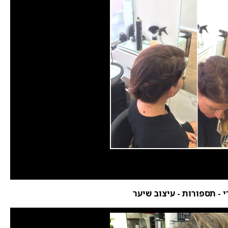
י - תספורות - עיצוב שיער