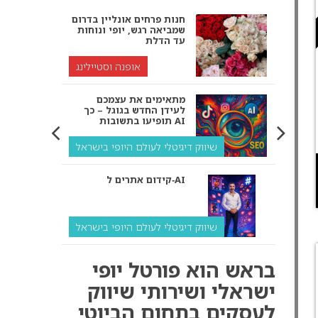
חנות פרחים אונליין בדרום
שמביאה רגש, יופי ונוחות
עד הדלת
אופנה וסטיילינג
מתאימים את עצמכם
לעידן החדש בגוגל – כך
תופיעו בתשובות AI
שיווק דיגיטלי לעולם היופי בישראל
קידום אתרים ל‑AI
שיווק דיגיטלי לעולם היופי בישראל
איך מנועי AI “חושבים” –
בראש הוא פורטל יופי
ולמה העסק שלך צריך
להתאים את עצמו אליהם?
ישראלי ושירותי שיווק
לעסקים בתחום הביוטי
שיווק דיגיטלי לעסקים