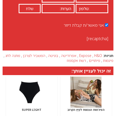
אני מאשר/ת קבלת דיוור
[recaptcha]
תגיות:
H&O
,
Expose
,
אפרודיטה
,
בוניטה
,
המשביר לצרכן
,
מתנה לחג
,
פיגמות
,
פיתויים
,
רשת אקספוז
זה יכול לעניין אותך:
הפיג’מות הנכונות לקיץ הקרוב
SUPER LIGHT