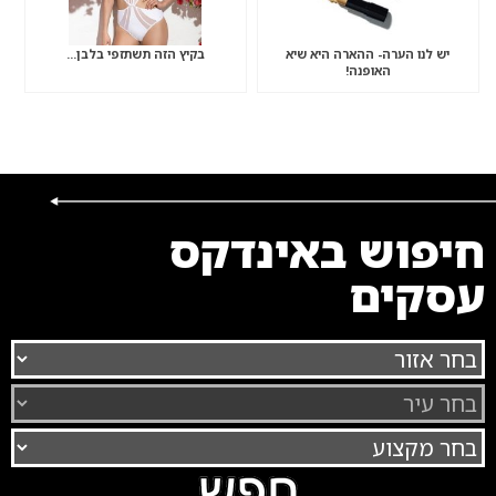
יש לנו הערה- ההארה היא שיא
בקיץ הזה תשתזפי בלבן…
האופנה!
חיפוש באינדקס
עסקים