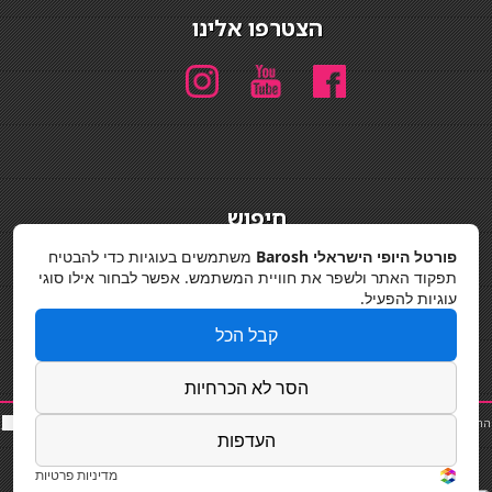
הצטרפו אלינו
חיפוש
חיפוש
פורטל היופי הישראלי Barosh
משתמשים בעוגיות כדי להבטיח
תפקוד האתר ולשפר את חוויית המשתמש. אפשר לבחור אילו סוגי
מדיניות פרטיות
עוגיות להפעיל.
קבל הכל
הסר לא הכרחיות
החלקות שיער
|
תאורה לבית
|
פאות ותוספות שיער
|
נייל סטודיו
|
תוספות שיער
|
שף פרטי
|
כ
סאות
העדפות
בר
|
קוסמטיקאית
|
כסא בר
|
פאות
|
קורס בניית ציפורניים
|
Powered by Barosh
Designed by
Barosh 2020
מדיניות פרטיות