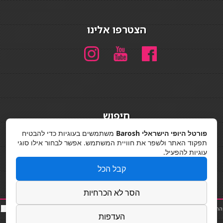
הצטרפו אלינו
חיפוש
חיפוש
פורטל היופי הישראלי Barosh
משתמשים בעוגיות כדי להבטיח
תפקוד האתר ולשפר את חוויית המשתמש. אפשר לבחור אילו סוגי
מדיניות פרטיות
עוגיות להפעיל.
קבל הכל
הסר לא הכרחיות
החלקות שיער
|
תאורה לבית
|
פאות ותוספות שיער
|
נייל סטודיו
|
תוספות שיער
|
שף פרטי
|
כ
סאות
העדפות
בר
|
קוסמטיקאית
|
כסא בר
|
פאות
|
קורס בניית ציפורניים
|
Powered by Barosh