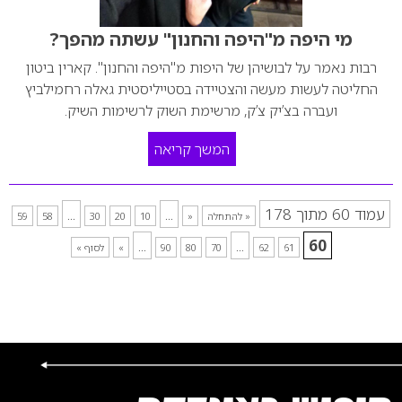
מי היפה מ"היפה והחנון" עשתה מהפך?
רבות נאמר על לבושיהן של היפות מ"היפה והחנון". קארין ביטון
החליטה לעשות מעשה והצטיידה בסטייליסטית גאלה רחמילביץ
ועברה בצ’יק צ’ק, מרשימת השוק לרשימות השיק.
המשך קריאה
עמוד 60 מתוך 178
...
...
« להתחלה
«
10
20
30
58
59
...
...
60
61
62
70
80
90
»
לסוף »