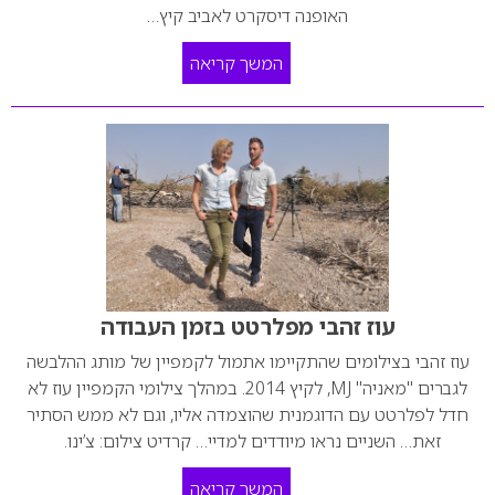
האופנה דיסקרט לאביב קיץ…
המשך קריאה
עוז זהבי מפלרטט בזמן העבודה
עוז זהבי בצילומים שהתקיימו אתמול לקמפיין של מותג ההלבשה
לגברים "מאניה" MJ, לקיץ 2014. במהלך צילומי הקמפיין עוז לא
חדל לפלרטט עם הדוגמנית שהוצמדה אליו, וגם לא ממש הסתיר
זאת… השניים נראו מיודדים למדיי… קרדיט צילום: צ’ינו.
המשך קריאה