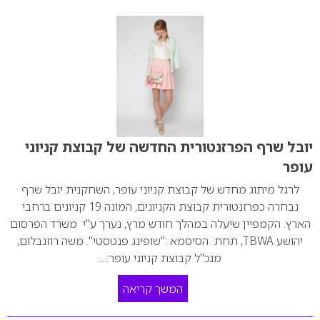
יובל שרף הפרזנטורית החדשה של קבוצת קניוני
עופר
לרגל מיתוג מחדש של קבוצת קניוני עופר, השחקנית יובל שרף
נבחרה כפרזנטורית קבוצת הקניונים, המונה 19 קניונים ברחבי
הארץ. הקמפיין שיעלה במהלך חודש מרץ, נערך ע"י משרד הפרסום
יהושע TBWA, תחת הסיסמא :"שופינג פנטסטי". משה רוזנבלום,
מנכ"ל קבוצת קניוני עופר:…
המשך קריאה