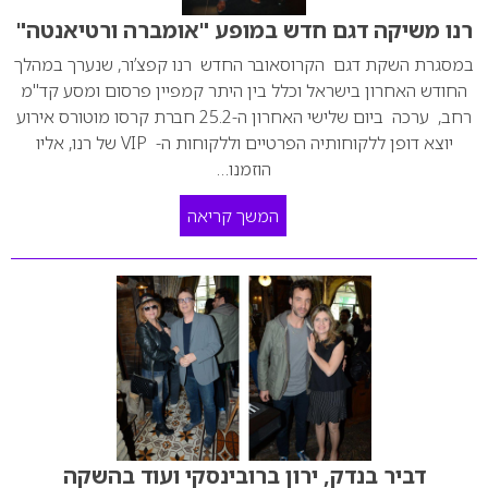
רנו משיקה דגם חדש במופע "אומברה ורטיאנטה"
במסגרת השקת דגם הקרוסאובר החדש רנו קפצ’ור, שנערך במהלך
החודש האחרון בישראל וכלל בין היתר קמפיין פרסום ומסע קד"מ
רחב, ערכה ביום שלישי האחרון ה-25.2 חברת קרסו מוטורס אירוע
יוצא דופן ללקוחותיה הפרטיים וללקוחות ה- VIP של רנו, אליו
הוזמנו…
המשך קריאה
דביר בנדק, ירון ברובינסקי ועוד בהשקה