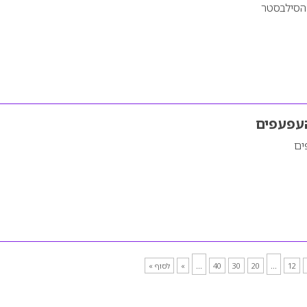
 הסילבסטר
העפעפים
ים
...
...
12
20
30
40
»
לסוף »