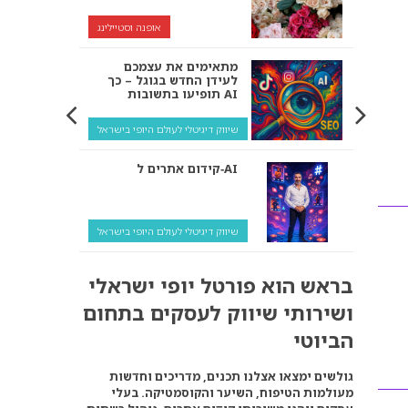
אופנה וסטיילינג
מתאימים את עצמכם
לעידן החדש בגוגל – כך
תופיעו בתשובות AI
שיווק דיגיטלי לעולם היופי בישראל
קידום אתרים ל‑AI
שיווק דיגיטלי לעולם היופי בישראל
איך מנועי AI “חושבים” –
בראש הוא פורטל יופי ישראלי
ולמה העסק שלך צריך
להתאים את עצמו אליהם?
ושירותי שיווק לעסקים בתחום
שיווק דיגיטלי לעסקים
הביוטי
קידום ל‑AI לעומת קידום
גולשים ימצאו אצלנו תכנים, מדריכים וחדשות
רגיל: איפה הכסף נמצא
מעולמות הטיפוח, השיער והקוסמטיקה. בעלי
באמת?