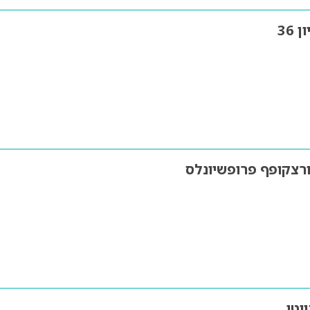
 36
רצקופף פרופשיונלס
וטי