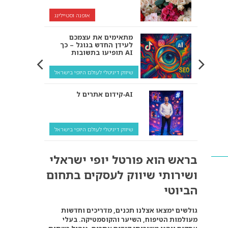
אופנה וסטיילינג
מתאימים את עצמכם
לעידן החדש בגוגל – כך
תופיעו בתשובות AI
שיווק דיגיטלי לעולם היופי בישראל
קידום אתרים ל‑AI
שיווק דיגיטלי לעולם היופי בישראל
איך מנועי AI “חושבים” –
בראש הוא פורטל יופי ישראלי
ולמה העסק שלך צריך
להתאים את עצמו אליהם?
ושירותי שיווק לעסקים בתחום
שיווק דיגיטלי לעסקים
הביוטי
קידום ל‑AI לעומת קידום
גולשים ימצאו אצלנו תכנים, מדריכים וחדשות
רגיל: איפה הכסף נמצא
מעולמות הטיפוח, השיער והקוסמטיקה. בעלי
באמת?