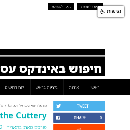
מועדון לקוחות
כניסה למערכת
נגישות
חיפוש באינדקס עס
ראשי
אודות
גלריות בראש
לוח דרושים
»
פורטל היופי הישראלי Barosh
גלר
TWEET
 the Cuttery
SHARE
0
פורסם מאת:
בתאריך: 21 ינואר 2016