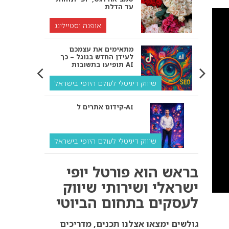
עד הדלת
אופנה וסטיילינג
מתאימים את עצמכם
לעידן החדש בגוגל – כך
תופיעו בתשובות AI
שיווק דיגיטלי לעולם היופי בישראל
קידום אתרים ל‑AI
שיווק דיגיטלי לעולם היופי בישראל
איך מנועי AI “חושבים” –
בראש הוא פורטל יופי
ולמה העסק שלך צריך
להתאים את עצמו אליהם?
ישראלי ושירותי שיווק
לעסקים בתחום הביוטי
שיווק דיגיטלי לעסקים
קידום ל‑AI לעומת קידום
גולשים ימצאו אצלנו תכנים, מדריכים