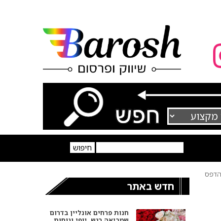
דפס
חדש באתר
חנות פרחים אונליין בדרום
שמביאה רגש, יופי ונוחות