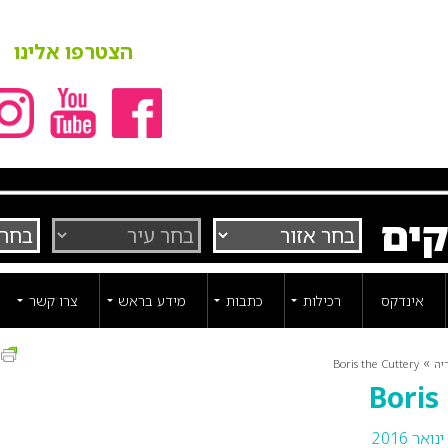
הצטרפו אלינו
קים
אינדקס
רכילות
כתבות
מידע בראש
צרו קשר
ה
»
יה
Boris the Cuttery
Boris