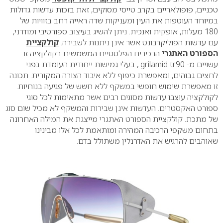
טכניים, פופולאריים בקרב טייסי מסוקים, זאת בזכות עדשות גדולות
במיוחד העוטפות את העין ומעניקות שדה ראייה רחב בזוויות של
180 מעלות, אופקית ואנכית. ניתן להשיג בעיצוב ספורטיבי ומודרני,
עם עדשות הפוליקרבונט אשר אינן ניתנות לשבירה.
קולקציית
הספורט האתגרי
הרכיבים הפלסטיים המשמשים בקולקציה זו
עשויים מ-
grilamid tr90
, בעלי גמישות ייחודית העומדת בפני
לחצים גבוהים, ומאפשרת כיפוף ללא איבוד הצורה המקורית. תכונה
זו מאפשרת שימוש חופשי במשקף ללא חשש של פגיעה בנוחיות.
לקולקציה עוצבו עדשות מסוגים רבים אשר מתאימות לכל סוגי
ספורט האקסטרים. העדשות אינן שבירות והמשקף לא מכיל שום סוג
של מתכת. קולקציית הספורט האתגרי מייצגת את המילה האחרונה
בתחום משקפי הרכיבה המהירה ומותאמת לכל אלו מבינינו
שאוהבים להרגיש את האדרנלין משתולל בדם.