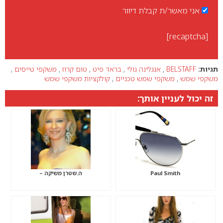
אני מאשר/ת קבלת דיוור
[recaptcha]
תגיות:
BELSTAFF
,
אנגלינה גולי
,
בראד פיט
,
טום קרוז
,
משקפי טייסים
,
משקפי שמש
,
משקפי שמש טכניים
,
קולקציות משקפי שמש
זה יכול לעניין אותך:
Paul Smith
ה.שטרן משיקה –