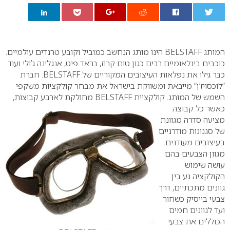
0
המותג
BELSTAFF
הינו מותג הנחשב כמוביל וקובע טרנדים עולמיים.
כוכבים בינלאומיים רבים כגון טום קרוז, בראד פיט, אנגלינה ג’ולי ועוד
כבר גילו את נפלאות העיצובים המקוריים של
BELSTAFF
. חברת
“לוכסויז’ן” מייבאת ומשווקת בישראל את מבחר קולקציות משקפי
השמש של המותג. קולקציית
BELSTAFF
מחולקת לארבע קבוצות,
כאשר כל קבוצה
מציעה סדרה מגוונת
של סגנונות מודרניים
בעיצובים מעודנים.
מגוון הצבעים בהם
עושה שימוש
הקולקציה נע בין
גוונים מתכתיים, דרך
צבעי בייסיק כשחור
ועד לגוונים חמים
הכוללים את צבעי