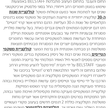
החום והענבר. בתחום העיצוב מתבלטת
BELSTAFF
באמצעות
שימוש במגוון חומרים רחב וייחודי, החל בסוגי פלסטיק ארכיטקטוני
שונים ועד למתכות אשר כמעט ונטולות-משקל.
קולקציית שנות
ה-30
קולקציה ייחודית זו מייצגת העתקים של משקפי שמש בדגמים
הקלאסיים של שנות
ה-30 העליזות. הדגם החדש אשר קרוי “הטייס”
הינו דגם יוניסקס המתאים לנשים וגברים כאחד, בעל עדשות פולרייז,
מסגרות צבעוניות וידיות עור בצבעים אופנתיים. מעטפת הניילון
המיוחדת על העדשות משווה למשקפיים מראה עכשווי. החומרים
המובחרים באמצעותם יוצרים את המסגרות מבטיחים תוצאות
מושלמות הן מבחינה אופנתית והן ברמת המוצר.
קולקציית משקפי
הטייסים
בזכות שנים רבות של ניסיון באספקת בגדים, משקפי ראייה
ופריטים נוספים לאנשי חיל האוויר המלכותי של בריטניה הוזמנו
מעצבי
BELSTAFF
על ידי חברת “מירמקס” להציע מהידע הרחב
שלהם בתחום זה לייצור התלבושות לסרט “הטייס” בכיכובו של
ליאונרדו דיקפריו. המשקפיים מקולקציה זו הם משקפיים אשר
הורכבו על ידי טייסי עבר וטייסים כיום. עדשות הפולרייז באיכות גבוהה
במיוחד מעניקות הגנה מקסימלית נגד קרני השמש המזיקות.
קולקציית המשקפיים מעניקה נוחות מקסימלית ואיכות מוצר גבוהה,
תוך התמקדות בפרטים הקטנים והיוקרתיים אשר יוצרים נוחות
מושלמת. הקולקציה כוללת 2 דגמים חדשים בעיצוב מקורי העשויים
מתכת בשילוב עצם ושריון צב.
קולקציית הליקופטר
משקפי שמש