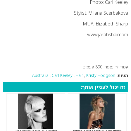
Photo: Carl Keeley
Stylist: Milana Scerbakova
MUA: Elizabeth Sharp
www.jarahshair.com
עמוד זה נצפה: 890 פעמים
תגיות:
Kristy Hodgson
,
Hair
,
Carl Keeley
,
Australia
זה יכול לעניין אותך:
The New Vogue by Lyndal
Allure Aristocratique by Philip