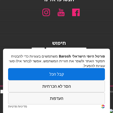
חיפוש
חיפוש
פורטל היופי הישראלי Barosh
משתמשים בעוגיות כדי להבטיח
מדיניות פרטיות
תפקוד האתר ולשפר את חוויית המשתמש. אפשר לבחור אילו סוגי
עוגיות להפעיל.
קבל הכל
הסר לא הכרחיות
החלקות שיער
|
תאורה לבית
|
פאות ותוספות שיער
|
נייל סטודיו
|
תוספות שיער
|
שף פרטי
|
כ
סאות
בר
|
קוסמטיקאית
|
כסא בר
|
פאות
|
קורס בניית ציפורניים
|
Powered by Barosh
העדפות
Designed by
Barosh 2020
מדיניות פרטיות