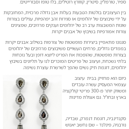
ספיר, טורמלין, סיטרין, קווורץ רוטילים, בלו טופז וסבורייטים.
בין העיצובים בולטות הטבעות בעלות אבן גדולה מרכזית, המחובקות
על ידי שיבוצים של יהלומים או סגירות זהב יפהפיות, עגילים בצורות
שונות המשבצות ערב רב של יהלומים וענקים מרהיבים, שמציגים
צורות אמורפיות בשיבוץ של אבנים יקרות.
סגנונו מתאפיין ביצירות מופשטות של צורפות בשילוב אבנים יקרות
בממדים גדולים, פרחים העשויים משיבוצים מרהיבים של יהלומים
בצורות מופשטות, שהופכות את הפריט ליוצא דופן ובעל נוכחות
בלתי נשכחת, ועיצוב של פריטים המוכרים לנו על תליונים בשיבוץ
יהלומים, דוגמת תיק נשים שהפך לשרשרת עוצרת נשימה.
כיום הוא מחזיק בבית עיצוב
עצמאי המעסיק עשרה עובדים
ומשווק יותר מ-300 פריטי קולקציה
בארץ ובחו”ל. גם אצולת מדינות
סקנדינביה, דוגמת דנמרק, שבדיה,
נורבגיה, פינלנד – שם נחשב יאנוש