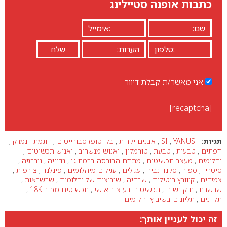
כתבות אופנה סטיילינג
אני מאשר/ת קבלת דיוור
[recaptcha]
תגיות:
YANUSH
,
SI
,
אבנים יקרות
,
בלו טופז סבורייטים
,
דוגמת דנמרק
,
חפתים
,
טבעות
,
טבעת
,
טורמלין
,
יאנוש מנשרוב
,
יאנוש תכשיטים
,
יהלומים
,
מעצב תכשיטים
,
מתחם הבורסה ברמת גן
,
נדוניה
,
נורבגיה
,
סיטרין
,
ספיר
,
סקנדינביה
,
עגילים
,
עגילים מיהלומים
,
פינלנד
,
צורפות
,
צמידים
,
קווורץ רוטילים
,
שבדיה
,
שיבוצים של יהלומים
,
שרשראות
,
שרשרת
,
תיק נשים
,
תכשיטים בעיצוב אישי
,
תכשיטים מזהב 18K
,
תליונים
,
תליונים בשיבוץ יהלומים
זה יכול לעניין אותך: