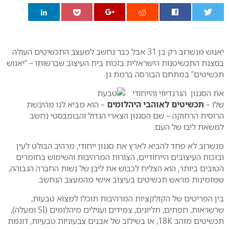
0
יאנוש מנשרוב רק בן 31 אבל כבר נחשב למעצב התכשיטים העולה
בסצנת התכשיטנות הישראלית בזכות בית העיצוב שברשותו – “יאנוש
תכשיטים” במתחם הבורסה ברמת גן.
את הסגנון הגרנדיוזי והייחודי
שלו –
תכשיטים לאוהבי היהלומים
– הוא מביא לנו מהיבשת
הרוסית הרחוקה – שם הסגנון הצארי הגדול והבומבסטי נחשב
למשאת ליבו של העם.
מנשרוב לא פחד להביא לארץ את סגנון ייחודי, מרהיב הבולט לעין
ובזכות העיצובים הייחודיים, הצורות המרהיבות והשימוש בחומרים
הטובים ביותר, הוא הצליח לכבוש את ליבן של נשות החברה הגבוהה,
שמזמינות מראש תכשיטים בעיצוב אישי מהמעצב הנחשב.
בין הפריטים של הקולקציות המרהיבות תוכלו למצוא טבעות,
שרשראות, חפתים, תליונים, צמידים ועגילים מיהלומים (SI ומעלה),
תכשיטים מזהב 18K, או בשילוב של אבנים צבעוניות טבעיות, דוגמת