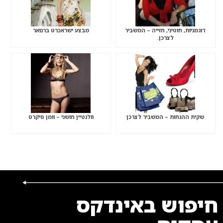
דוגמניות, חוטיני, חזייה – המשביר
מבצע ישראכרט ברנואר
לצרכן.
שקית ההנחות – המשביר לצרכן
וולנטיין חושני – וומן סיקרט
חיפוש באינדקס