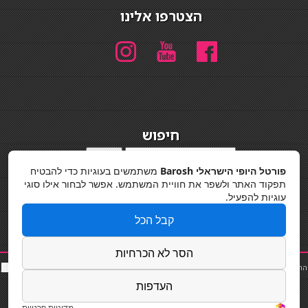
הצטרפו אלינו
חיפוש
חיפוש
פורטל היופי הישראלי Barosh
משתמשים בעוגיות כדי להבטיח
מדיניות פרטיות
תפקוד האתר ולשפר את חוויית המשתמש. אפשר לבחור אילו סוגי
עוגיות להפעיל.
קבל הכל
הסר לא הכרחיות
החלקות שיער
|
תאורה לבית
|
פאות ותוספות שיער
|
נייל סטודיו
|
תוספות שיער
|
שף פרטי
|
כ
סאות
בר
|
קוסמטיקאית
|
כסא בר
|
פאות
|
קורס בניית ציפורניים
|
Powered by Barosh
העדפות
Designed by
Barosh 2020
מדיניות פרטיות