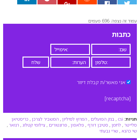
עמוד זה נצפה: 696 פעמים
0
כתבות
אני מאשר/ת קבלת דיוור
[recaptcha]
תגיות:
csi
,
בנק הפועלים
,
המרוץ למיליון
,
המשביר לצרכן
,
כריסטיאן
סלייטר
,
לחמן
,
סטיבן דורף
,
פלאפון
,
פרזנטורים
,
צילומי קטלוג
,
רנואר
,
שי כהנא
,
שרי גבעתי