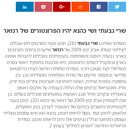
0
שרי גבעתי ושי כהנא יהיו הפרזנטורים של רנואר
המולטי טאלנט
שרי גבעתי
(26), תגיע מעיר הסרטים לוס אנג’לס
לצילומי קטלוג אביב קיץ 2009 של
רנואר
שייערכו בימים הקרובים
בארץ. גבעתי, דגמנה והשתתפה בקמפיינים מובילים לחברות אופנה
בארץ ובמקביל לעולם הדוגמנות, היא מככבת בתפקיד ראשי בסרט
ההוליוודי לצד סטיבן דורף, בסדרת טלוויזיה חדשה לצידו כריסטיאן
סלייטר ובמספר פרקים של סדרת הטלוויזיה המצליחה
csi
. בין
עיסוקיה כזמרת וציירת, הציגה לאחרונה תערוכות ציורים בניו יורק,
פריז, מונטריאול ובימים אלה החלה בעבודה על אלבום ראשון
באנגלית ובקרוב תחל סבב הופעות במועדונים מובילים בעולם.
בן
זוגה לקמפיין אביב קיץ 2009 של רנואר,שי כהנא (32), דגמן בעבר
לקמפיינים נחשבים ביניהם של המשביר לצרכן, בנק הפועלים,
פלאפון, לחמן ועוד. נוסף להיותו דוגמן, כהנא הוא איש עסקים מצליח
העוסק התחום הנדל”ן ובימים אלו ניתן לראותו מככב בסדרת
הריאליטי החדשה “המרוץ למיליון” בערוץ 2.