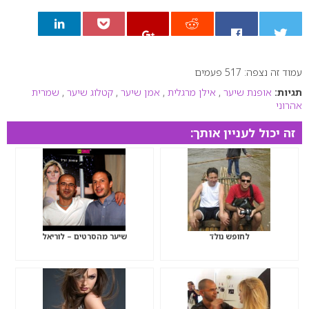
עמוד זה נצפה: 517 פעמים
0
תגיות:
אופנת שיער
,
אילן מרגלית
,
אמן שיער
,
קטלוג שיער
,
שמרית
אהרוני
זה יכול לעניין אותך:
לחופש נולד
שיער מהסרטים – לוריאל