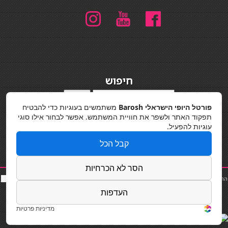
חיפוש
חיפוש
פורטל היופי הישראלי Barosh
משתמשים בעוגיות כדי להבטיח
מדיניות פרטיות
תפקוד האתר ולשפר את חוויית המשתמש. אפשר לבחור אילו סוגי
עוגיות להפעיל.
קבל הכל
הסר לא הכרחיות
החלקות שיער
|
תאורה לבית
|
פאות ותוספות שיער
|
נייל סטודיו
|
תוספות שיער
|
שף פרטי
|
כ
סאות
בר
|
קוסמטיקאית
|
כסא בר
|
פאות
|
קורס בניית ציפורניים
|
Powered by Barosh
העדפות
Designed by
Barosh 2020
מדיניות פרטיות