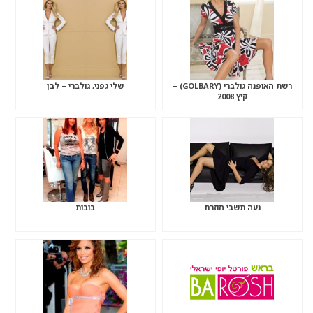
רשת האופנה גולברי (GOLBARY) –
שלי גפני, גולברי – לבן
קיץ 2008
נעה תשבי חוזרת
בובות